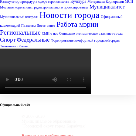
Культура
Калькулятор процедур в сфере строительства
Материалы Корпорации МСП
Муниципалитет
Местные нормативы градостроительного проектирования
Новости города
Официальный
Муниципальный контроль
Работа мэрии
комментарий
Подкасты
Пресс-центр
Региональные
СМИ о нас
Социально-экономическое развитие города
Спорт
Федеральные
Формирование комфортной городской среды
Экономика и бизнес
Официальный сайт
© 2007-2020
Муниципальное образование
"Городской округ город Карабулак"
Версия для слабовидящих