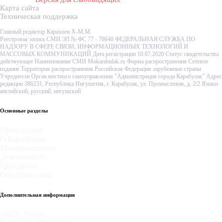
Карта сайта
Техническая поддержка
Главный редактор Карахоев Х-М.М.
Реестровая запись СМИ ЭЛ № ФС 77 - 78648 ФЕДЕРАЛЬНАЯ СЛУЖБА ПО
НАДЗОРУ В СФЕРЕ СВЯЗИ, ИНФОРМАЦИОННЫХ ТЕХНОЛОГИЙ И
МАССОВЫХ КОММУНИКАЦИЙ Дата регистрации 10.07.2020 Статус свидетельства
действующее Наименование СМИ Mokarabulak.ru Форма распространения Сетевое
издание Территория распространения Российская Федерация зарубежные страны
Учредители Орган местного самоуправления "Администрация города Карабулак" Адрес
редакции 386231, Республика Ингушетия, г. Карабулак, ул. Промысловая, д. 2/2 Языки
английский, русский, ингушский
Основные разделы
Пресс-центр
О Карабулаке
Муниципалитет
Деятельность
Гражданам
Обратная связь
Дополнительная информация
386231, Россия,
Республика Ингушетия,