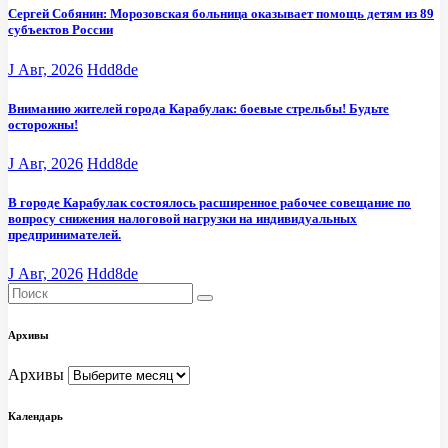
Сергей Собянин: Морозовская больница оказывает помощь детям из 89
субъектов России
J Авг, 2026
Hdd8de
Вниманию жителей города Карабулак: боевые стрельбы! Будьте
осторожны!
J Авг, 2026
Hdd8de
В городе Карабулак состоялось расширенное рабочее совещание по
вопросу снижения налоговой нагрузки на индивидуальных
предпринимателей.
J Авг, 2026
Hdd8de
Архивы
Архивы
Календарь