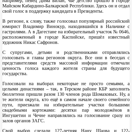
например, певец Дима Билан, чьё детство прошло в городе
Майском Кабардино-Балкарской Республики. Здесь он и отдал
свой голос в поддержку кандидата в Президенты.
В регионе, к слову, также голосовал популярный российский
юморист Владимир Винокур, находившийся в Нальчике с
гастролями. А в Дагестане на избирательный участок № 0646,
расположенный в городе Каспийске, пришёл известный
художник Никас Сафронов.
С супругами, детьми и родственниками отправлялись
голосовать и главы регионов округа. Все они в беседах с
представителями средств массовой информации отмечали
ценность голоса каждого жителя страны для будущего
государства.
Голосовали на выборах некоторые не просто семьями, а
целыми династиями – так, в Терском районе КБР заполнить
бюллетени пришли разом 130 членов рода Шомаховых. Ну, а
те жители округа, кто ещё в самом начале своего семейного
пути, приезжали на избирательные участки большими
свадебными кортежами: десятки пар молодожёнов в
Ингушетии и Чечне направлялись на голосование сразу из
залов органов ЗАГС.
Свой выбор сделали 127-летняя Нану Шаова и 122-