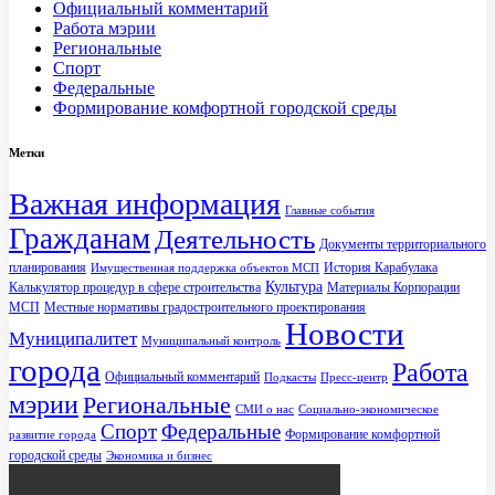
Официальный комментарий
Работа мэрии
Региональные
Спорт
Федеральные
Формирование комфортной городской среды
Метки
Важная информация
Главные события
Гражданам
Деятельность
Документы территориального
планирования
История Карабулака
Имущественная поддержка объектов МСП
Культура
Калькулятор процедур в сфере строительства
Материалы Корпорации
МСП
Местные нормативы градостроительного проектирования
Новости
Муниципалитет
Муниципальный контроль
города
Работа
Официальный комментарий
Подкасты
Пресс-центр
мэрии
Региональные
СМИ о нас
Социально-экономическое
Спорт
Федеральные
Формирование комфортной
развитие города
городской среды
Экономика и бизнес