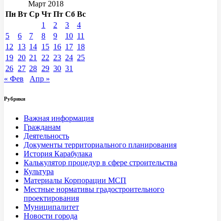
Март 2018
Пн
Вт
Ср
Чт
Пт
Сб
Вс
1
2
3
4
5
6
7
8
9
10
11
12
13
14
15
16
17
18
19
20
21
22
23
24
25
26
27
28
29
30
31
« Фев
Апр »
Рубрики
Важная информация
Гражданам
Деятельность
Документы территориального планирования
История Карабулака
Калькулятор процедур в сфере строительства
Культура
Материалы Корпорации МСП
Местные нормативы градостроительного
проектирования
Муниципалитет
Новости города