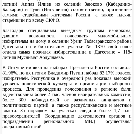
летний Аппаз Илиев из селений Заюково (Кабардино-
Балкария) и Гули (Ингушетия) соответственно, признанные
самыми старейшими жителями России, а также тысячи
старейшин по всему СКФО.
Благодаря специальным выездным группам избиркома,
давшим возможность голосовать маломобильным
избирателям на дому, в селении Урзиг Табасаранского района
Дагестана на избирательном участке № 1370 свой голос
отдала самая пожилая избирательница в Дагестане – 118-
летняя Муслимат Абдуллаева.
В Ингушетии явка на выборах Президента России составила
81,96%, по их итогам Владимир Путин набрал 83,17% голосов
избирателей. Республика в очередной раз показала высокий
уровень политической культуры и организации выборного
процесса. Для проведения голосования в регионе были
задействованы более 2 тыс. членов избирательных комиссий,
более 300 наблюдателей от различных кандидатов и
политических партий, а также республиканские и местные
власти. За порядком на участках следили более 1,7 тыс.
правоохранителей. Координацию деятельности органов и
подразделений регионального МВД осуществлял
оперативный штаб.