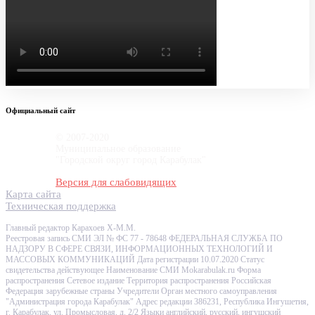
Официальный сайт
© 2007-2020
Муниципальное образование
"Городской округ город Карабулак"
Версия для слабовидящих
Карта сайта
Техническая поддержка
Главный редактор Карахоев Х-М.М.
Реестровая запись СМИ ЭЛ № ФС 77 - 78648 ФЕДЕРАЛЬНАЯ СЛУЖБА ПО
НАДЗОРУ В СФЕРЕ СВЯЗИ, ИНФОРМАЦИОННЫХ ТЕХНОЛОГИЙ И
МАССОВЫХ КОММУНИКАЦИЙ Дата регистрации 10.07.2020 Статус
свидетельства действующее Наименование СМИ Mokarabulak.ru Форма
распространения Сетевое издание Территория распространения Российская
Федерация зарубежные страны Учредители Орган местного самоуправления
"Администрация города Карабулак" Адрес редакции 386231, Республика Ингушетия,
г. Карабулак, ул. Промысловая, д. 2/2 Языки английский, русский, ингушский