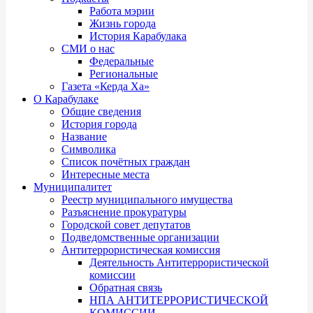
Работа мэрии
Жизнь города
История Карабулака
СМИ о нас
Федеральные
Региональные
Газета «Керда Ха»
О Карабулаке
Общие сведения
История города
Название
Символика
Список почётных граждан
Интересные места
Муниципалитет
Реестр муниципального имущества
Разъяснение прокуратуры
Городской совет депутатов
Подведомственные организации
Антитеррористическая комиссия
Деятельность Антитеррористической
комиссии
Обратная связь
НПА АНТИТЕРРОРИСТИЧЕСКОЙ
КОМИССИИ