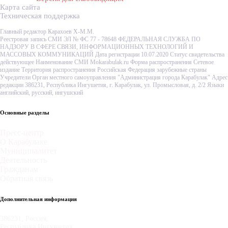
Карта сайта
Техническая поддержка
Главный редактор Карахоев Х-М.М.
Реестровая запись СМИ ЭЛ № ФС 77 - 78648 ФЕДЕРАЛЬНАЯ СЛУЖБА ПО
НАДЗОРУ В СФЕРЕ СВЯЗИ, ИНФОРМАЦИОННЫХ ТЕХНОЛОГИЙ И
МАССОВЫХ КОММУНИКАЦИЙ Дата регистрации 10.07.2020 Статус свидетельства
действующее Наименование СМИ Mokarabulak.ru Форма распространения Сетевое
издание Территория распространения Российская Федерация зарубежные страны
Учредители Орган местного самоуправления "Администрация города Карабулак" Адрес
редакции 386231, Республика Ингушетия, г. Карабулак, ул. Промысловая, д. 2/2 Языки
английский, русский, ингушский
Основные разделы
Пресс-центр
О Карабулаке
Муниципалитет
Деятельность
Гражданам
Обратная связь
Дополнительная информация
386231, Россия,
Республика Ингушетия,