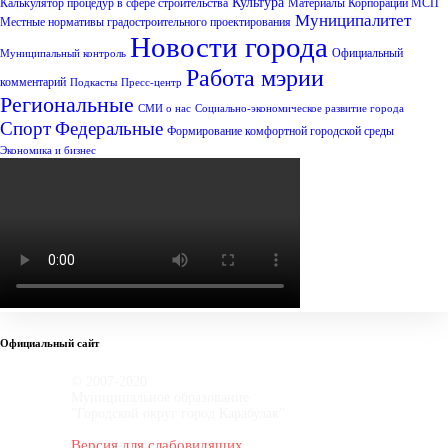
Культура
Калькулятор процедур в сфере строительства
Материалы Корпорации МСП
Муниципалитет
Местные нормативы градостроительного проектирования
Новости города
Официальный
Муниципальный контроль
Работа мэрии
комментарий
Подкасты
Пресс-центр
Региональные
СМИ о нас
Социально-экономическое развитие города
Спорт
Федеральные
Формирование комфортной городской среды
Экономика и бизнес
Официальный сайт
© 2007-2020
Муниципальное образование
"Городской округ город Карабулак"
Версия для слабовидящих