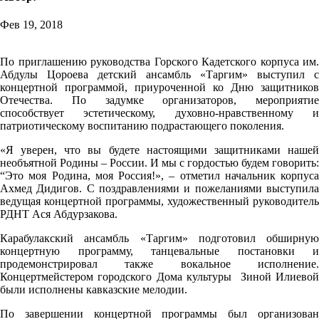
Фев 19, 2018
По приглашению руководства Горского Кадетского корпуса им.
Абдулы Цороева детский ансамбль «Таргим» выступил с
концертной программой, приуроченной ко Дню защитников
Отечества. По задумке организаторов, мероприятие
способствует эстетическому, духовно-нравственному и
патриотическому воспитанию подрастающего поколения.
«Я уверен, что вы будете настоящими защитниками нашей
необъятной Родины – России. И мы с гордостью будем говорить:
“Это моя Родина, моя Россия!», – отметил начальник корпуса
Ахмед Дидигов. С поздравлениями и пожеланиями выступила
ведущая концертной программы, художественный руководитель
РДНТ Ася Абдурзакова.
Карабулакский ансамбль «Таргим» подготовил обширную
концертную программу, танцевальные постановки и
продемонстрировал также вокальное исполнение.
Концертмейстером городского Дома культуры Зиной Илиевой
были исполнены кавказские мелодии.
По завершении концертной программы был организован