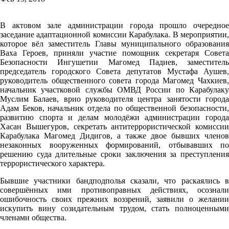
В актовом зале администрации города прошло очередное
заседание адаптационной комиссии Карабулака. В мероприятии,
которое вёл заместитель Главы муниципального образования
Ваха Героев, приняли участие помощник секретаря Совета
Безопасности Ингушетии Магомед Падиев, заместитель
председатель городского Совета депутатов Мустафа Аушев,
руководитель общественного совета города Магомед Чахкиев,
начальник участковой службы ОМВД России по Карабулаку
Муслим Балаев, врио руководителя центра занятости города
Адам Беков, начальник отдела по общественной безопасности,
развитию спорта и делам молодёжи администрации города
Хасан Вышегуров, секретать антитеррористической комиссии
Карабулака Магомед Дидигов, а также двое бывших членов
незаконных вооруженных формирований, отбывавших по
решению суда длительные сроки заключения за преступления
террористического характера.
Бывшие участники бандподполья сказали, что раскаялись в
совершённых ими противоправных действиях, осознали
ошибочность своих прежних воззрений, заявили о желании
искупить вину созидательным трудом, стать полноценными
членами общества.