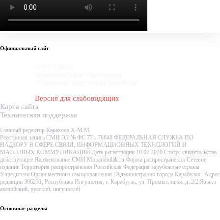
Официальный сайт
© 2007-2020
Муниципальное образование
"Городской округ город Карабулак"
Версия для слабовидящих
Карта сайта
Техническая поддержка
Главный редактор Карахоев Х-М.М.
Реестровая запись СМИ ЭЛ № ФС 77 - 78648 ФЕДЕРАЛЬНАЯ СЛУЖБА ПО
НАДЗОРУ В СФЕРЕ СВЯЗИ, ИНФОРМАЦИОННЫХ ТЕХНОЛОГИЙ И
МАССОВЫХ КОММУНИКАЦИЙ Дата регистрации 10.07.2020 Статус свидетельства
действующее Наименование СМИ Mokarabulak.ru Форма распространения Сетевое
издание Территория распространения Российская Федерация зарубежные страны
Учредители Орган местного самоуправления "Администрация города Карабулак" Адрес
редакции 386231, Республика Ингушетия, г. Карабулак, ул. Промысловая, д. 2/2 Языки
английский, русский, ингушский
Основные разделы