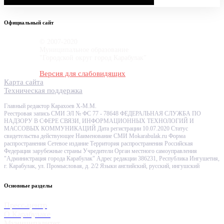
Официальный сайт
© 2007-2020
Муниципальное образование
"Городской округ город Карабулак"
Версия для слабовидящих
Карта сайта
Техническая поддержка
Главный редактор Карахоев Х-М.М.
Реестровая запись СМИ ЭЛ № ФС 77 - 78648 ФЕДЕРАЛЬНАЯ СЛУЖБА ПО
НАДЗОРУ В СФЕРЕ СВЯЗИ, ИНФОРМАЦИОННЫХ ТЕХНОЛОГИЙ И
МАССОВЫХ КОММУНИКАЦИЙ Дата регистрации 10.07.2020 Статус
свидетельства действующее Наименование СМИ Mokarabulak.ru Форма
распространения Сетевое издание Территория распространения Российская
Федерация зарубежные страны Учредители Орган местного самоуправления
"Администрация города Карабулак" Адрес редакции 386231, Республика Ингушетия,
г. Карабулак, ул. Промысловая, д. 2/2 Языки английский, русский, ингушский
Основные разделы
Пресс-центр
О Карабулаке
Муниципалитет