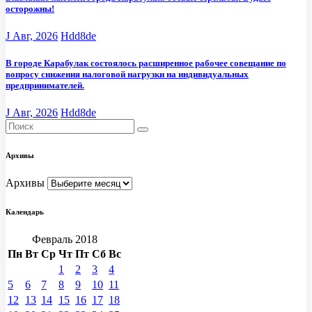
осторожны!
J Авг, 2026
Hdd8de
В городе Карабулак состоялось расширенное рабочее совещание по
вопросу снижения налоговой нагрузки на индивидуальных
предпринимателей.
J Авг, 2026
Hdd8de
Архивы
Архивы
Календарь
Февраль 2018
Пн
Вт
Ср
Чт
Пт
Сб
Вс
1
2
3
4
5
6
7
8
9
10
11
12
13
14
15
16
17
18