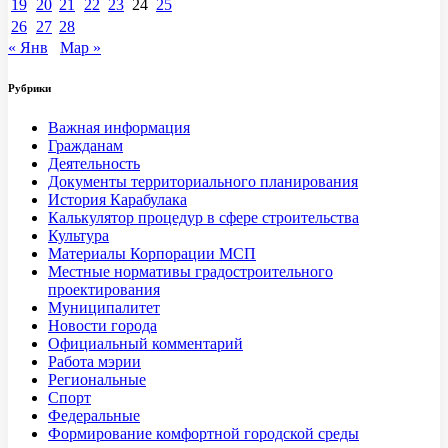
19
20
21
22
23
24
25
26
27
28
« Янв
Мар »
Рубрики
Важная информация
Гражданам
Деятельность
Документы территориального планирования
История Карабулака
Калькулятор процедур в сфере строительства
Культура
Материалы Корпорации МСП
Местные нормативы градостроительного
проектирования
Муниципалитет
Новости города
Официальный комментарий
Работа мэрии
Региональные
Спорт
Федеральные
Формирование комфортной городской среды