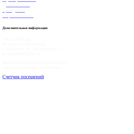
Деятельность
Гражданам
Обратная связь
Дополнительная информация
386231, Россия,
Республика Ингушетия,
г. Карабулак, ул. Промысловая, 2/2.
karabulak2009@bk.ru
При публикации материалов сайта
ссылка на источник обязательна.
Счетчик посещений