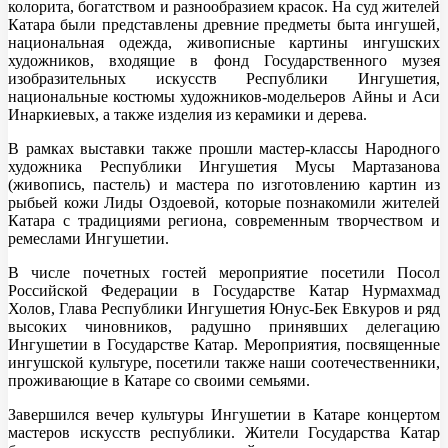
колорита, богатством и разнообразием красок. На суд жителей
Катара были представлены древние предметы быта ингушей,
национальная одежда, живописные картины ингушских
художников, входящие в фонд Государственного музея
изобразительных искусств Республики Ингушетия,
национальные костюмы художников-модельеров Айны и Аси
Инаркиевых, а также изделия из керамики и дерева.
В рамках выставки также прошли мастер-классы Народного
художника Республики Ингушетия Мусы Мартазанова
(живопись, пастель) и мастера по изготовлению картин из
рыбьей кожи Лиды Оздоевой, которые познакомили жителей
Катара с традициями региона, современным творчеством и
ремеслами Ингушетии.
В числе почетных гостей мероприятие посетили Посол
Российской Федерации в Государстве Катар Нурмахмад
Холов, Глава Республики Ингушетия Юнус-Бек Евкуров и ряд
высоких чиновников, радушно принявших делегацию
Ингушетии в Государстве Катар. Мероприятия, посвященные
ингушской культуре, посетили также наши соотечественники,
проживающие в Катаре со своими семьями.
Завершился вечер культуры Ингушетии в Катаре концертом
мастеров искусств республики. Жители Государства Катар