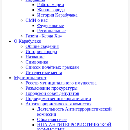
Работа мэрии
Жизнь города
История Карабулака
СМИ о нас
Федеральные
Региональные
Газета «Керда Ха»
О Карабулаке
Общие сведения
История города
Название
Символика
Список почётных граждан
Интересные места
Муниципалитет
Реестр муниципального имущества
Разъяснение прокуратуры
Городской совет депутатов
Подведомственные организации
Антитеррористическая комиссия
Деятельность Антитеррористической
комиссии
Обратная связь
НПА АНТИТЕРРОРИСТИЧЕСКОЙ
КОМИССИИ