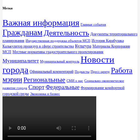
Метки
Важная информация
Главные события
Гражданам
Деятельность
Документы территориального
планирования
История Карабулака
Имущественная поддержка объектов МСП
Культура
Калькулятор процедур в сфере строительства
Материалы Корпорации
МСП
Местные нормативы градостроительного проектирования
Новости
Муниципалитет
Муниципальный контроль
города
Работа
Официальный комментарий
Подкасты
Пресс-центр
мэрии
Региональные
СМИ о нас
Социально-экономическое
Спорт
Федеральные
Формирование комфортной
развитие города
городской среды
Экономика и бизнес