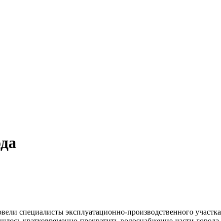
ода
овели специалисты эксплуатационно-производственного участка
шлось кратковременно прекратить водоснабжение части города.