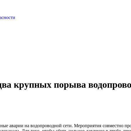
асности
два крупных порыва водопров
пные аварии на водопроводной сети. Мероприятия совместно пр
канала. Для того, чтобы сбить сильное давление в трубе, при