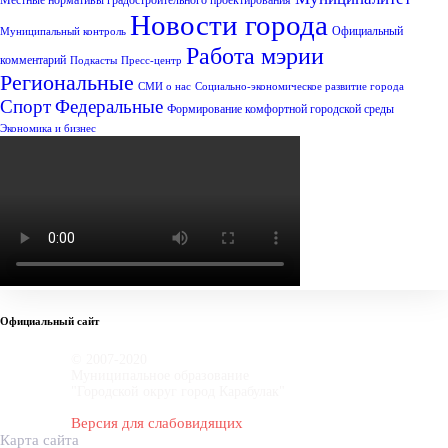
Местные нормативы градостроительного проектирования
Новости города
Официальный
Муниципальный контроль
Работа мэрии
комментарий
Подкасты
Пресс-центр
Региональные
СМИ о нас
Социально-экономическое развитие города
Спорт
Федеральные
Формирование комфортной городской среды
Экономика и бизнес
Официальный сайт
© 2007-2020
Муниципальное образование
"Городской округ город Карабулак"
Версия для слабовидящих
Карта сайта