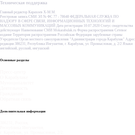
Техническая поддержка
Главный редактор Карахоев Х-М.М.
Реестровая запись СМИ ЭЛ № ФС 77 - 78648 ФЕДЕРАЛЬНАЯ СЛУЖБА ПО
НАДЗОРУ В СФЕРЕ СВЯЗИ, ИНФОРМАЦИОННЫХ ТЕХНОЛОГИЙ И
МАССОВЫХ КОММУНИКАЦИЙ Дата регистрации 10.07.2020 Статус свидетельства
действующее Наименование СМИ Mokarabulak.ru Форма распространения Сетевое
издание Территория распространения Российская Федерация зарубежные страны
Учредители Орган местного самоуправления "Администрация города Карабулак" Адрес
редакции 386231, Республика Ингушетия, г. Карабулак, ул. Промысловая, д. 2/2 Языки
английский, русский, ингушский
Основные разделы
Пресс-центр
О Карабулаке
Муниципалитет
Деятельность
Гражданам
Обратная связь
Дополнительная информация
386231, Россия,
Республика Ингушетия,
г. Карабулак, ул. Промысловая, 2/2.