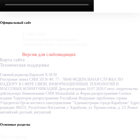
Официальный сайт
© 2007-2020
Муниципальное образование
"Городской округ город Карабулак"
Версия для слабовидящих
Карта сайта
Техническая поддержка
Главный редактор Карахоев Х-М.М.
Реестровая запись СМИ ЭЛ № ФС 77 - 78648 ФЕДЕРАЛЬНАЯ СЛУЖБА ПО
НАДЗОРУ В СФЕРЕ СВЯЗИ, ИНФОРМАЦИОННЫХ ТЕХНОЛОГИЙ И
МАССОВЫХ КОММУНИКАЦИЙ Дата регистрации 10.07.2020 Статус свидетельства
действующее Наименование СМИ Mokarabulak.ru Форма распространения Сетевое
издание Территория распространения Российская Федерация зарубежные страны
Учредители Орган местного самоуправления "Администрация города Карабулак" Адрес
редакции 386231, Республика Ингушетия, г. Карабулак, ул. Промысловая, д. 2/2 Языки
английский, русский, ингушский
Основные разделы
Пресс-центр