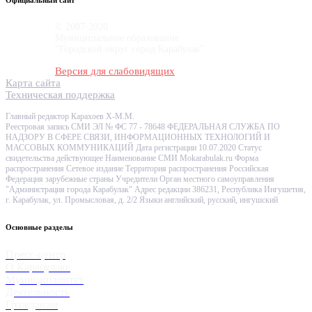
Официальный сайт
© 2007-2020
Муниципальное образование
"Городской округ город Карабулак"
Версия для слабовидящих
Карта сайта
Техническая поддержка
Главный редактор Карахоев Х-М.М.
Реестровая запись СМИ ЭЛ № ФС 77 - 78648 ФЕДЕРАЛЬНАЯ СЛУЖБА ПО
НАДЗОРУ В СФЕРЕ СВЯЗИ, ИНФОРМАЦИОННЫХ ТЕХНОЛОГИЙ И
МАССОВЫХ КОММУНИКАЦИЙ Дата регистрации 10.07.2020 Статус
свидетельства действующее Наименование СМИ Mokarabulak.ru Форма
распространения Сетевое издание Территория распространения Российская
Федерация зарубежные страны Учредители Орган местного самоуправления
"Администрация города Карабулак" Адрес редакции 386231, Республика Ингушетия,
г. Карабулак, ул. Промысловая, д. 2/2 Языки английский, русский, ингушский
Основные разделы
Пресс-центр
О Карабулаке
Муниципалитет
Деятельность
Гражданам