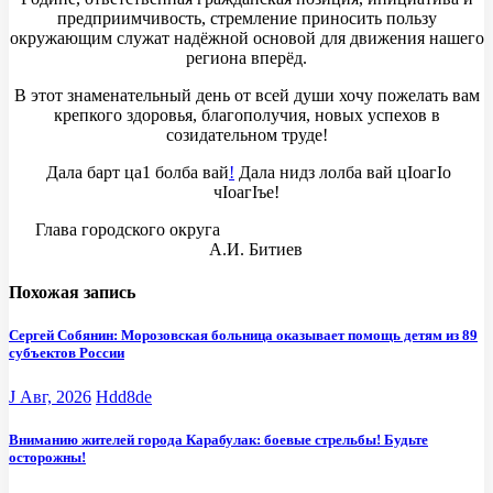
предприимчивость, стремление приносить пользу
окружающим служат надёжной основой для движения нашего
региона вперёд.
В этот знаменательный день от всей души хочу пожелать вам
крепкого здоровья, благополучия, новых успехов в
созидательном труде!
Дала барт ца1 болба вай
!
Дала нидз лолба вай цIоагIо
чIоагIъе!
Глава городского округа
А.И. Битиев
Похожая запись
Сергей Собянин: Морозовская больница оказывает помощь детям из 89
субъектов России
J Авг, 2026
Hdd8de
Вниманию жителей города Карабулак: боевые стрельбы! Будьте
осторожны!