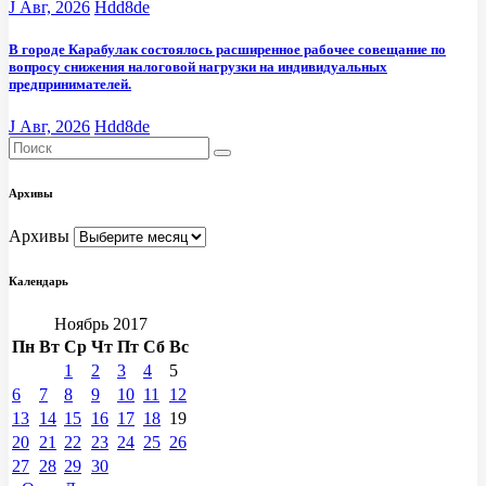
J Авг, 2026
Hdd8de
В городе Карабулак состоялось расширенное рабочее совещание по
вопросу снижения налоговой нагрузки на индивидуальных
предпринимателей.
J Авг, 2026
Hdd8de
Архивы
Архивы
Календарь
Ноябрь 2017
Пн
Вт
Ср
Чт
Пт
Сб
Вс
1
2
3
4
5
6
7
8
9
10
11
12
13
14
15
16
17
18
19
20
21
22
23
24
25
26
27
28
29
30