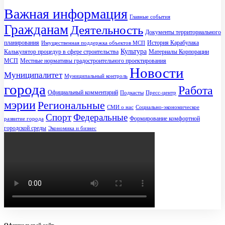
Важная информация
Главные события
Гражданам
Деятельность
Документы территориального
планирования
История Карабулака
Имущественная поддержка объектов МСП
Культура
Калькулятор процедур в сфере строительства
Материалы Корпорации
МСП
Местные нормативы градостроительного проектирования
Новости
Муниципалитет
Муниципальный контроль
города
Работа
Официальный комментарий
Подкасты
Пресс-центр
мэрии
Региональные
СМИ о нас
Социально-экономическое
Спорт
Федеральные
Формирование комфортной
развитие города
городской среды
Экономика и бизнес