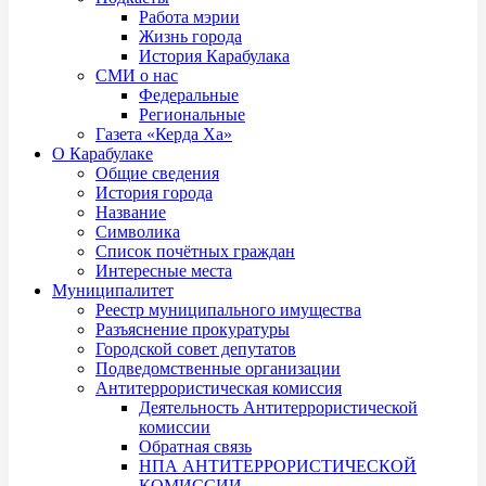
Работа мэрии
Жизнь города
История Карабулака
СМИ о нас
Федеральные
Региональные
Газета «Керда Ха»
О Карабулаке
Общие сведения
История города
Название
Символика
Список почётных граждан
Интересные места
Муниципалитет
Реестр муниципального имущества
Разъяснение прокуратуры
Городской совет депутатов
Подведомственные организации
Антитеррористическая комиссия
Деятельность Антитеррористической
комиссии
Обратная связь
НПА АНТИТЕРРОРИСТИЧЕСКОЙ
КОМИССИИ