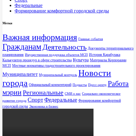
Федеральные
Формирование комфортной городской среды
Метки
Важная информация
Главные события
Гражданам
Деятельность
Документы территориального
планирования
История Карабулака
Имущественная поддержка объектов МСП
Культура
Калькулятор процедур в сфере строительства
Материалы Корпорации
МСП
Местные нормативы градостроительного проектирования
Новости
Муниципалитет
Муниципальный контроль
города
Работа
Официальный комментарий
Подкасты
Пресс-центр
мэрии
Региональные
СМИ о нас
Социально-экономическое
Спорт
Федеральные
Формирование комфортной
развитие города
городской среды
Экономика и бизнес