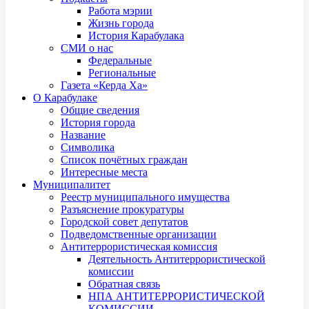
Работа мэрии
Жизнь города
История Карабулака
СМИ о нас
Федеральные
Региональные
Газета «Керда Ха»
О Карабулаке
Общие сведения
История города
Название
Символика
Список почётных граждан
Интересные места
Муниципалитет
Реестр муниципального имущества
Разъяснение прокуратуры
Городской совет депутатов
Подведомственные организации
Антитеррористическая комиссия
Деятельность Антитеррористической
комиссии
Обратная связь
НПА АНТИТЕРРОРИСТИЧЕСКОЙ
КОМИССИИ