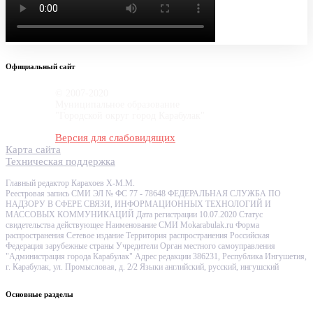
Официальный сайт
© 2007-2020
Муниципальное образование
"Городской округ город Карабулак"
Версия для слабовидящих
Карта сайта
Техническая поддержка
Главный редактор Карахоев Х-М.М.
Реестровая запись СМИ ЭЛ № ФС 77 - 78648 ФЕДЕРАЛЬНАЯ СЛУЖБА ПО
НАДЗОРУ В СФЕРЕ СВЯЗИ, ИНФОРМАЦИОННЫХ ТЕХНОЛОГИЙ И
МАССОВЫХ КОММУНИКАЦИЙ Дата регистрации 10.07.2020 Статус
свидетельства действующее Наименование СМИ Mokarabulak.ru Форма
распространения Сетевое издание Территория распространения Российская
Федерация зарубежные страны Учредители Орган местного самоуправления
"Администрация города Карабулак" Адрес редакции 386231, Республика Ингушетия,
г. Карабулак, ул. Промысловая, д. 2/2 Языки английский, русский, ингушский
Основные разделы