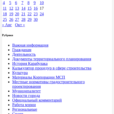
4
5
6
7
8
9
10
11
12
13
14
15
16
17
18
19
20
21
22
23
24
25
26
27
28
29
30
« Авг
Окт »
Рубрики
Важная информация
Гражданам
Деятельность
Документы территориального планирования
История Карабулака
Калькулятор процедур в сфере строительства
Культура
Материалы Корпорации МСП
Местные нормативы градостроительного
проектирования
Муниципалитет
Новости города
Официальный комментарий
Работа мэрии
Региональные
Спорт