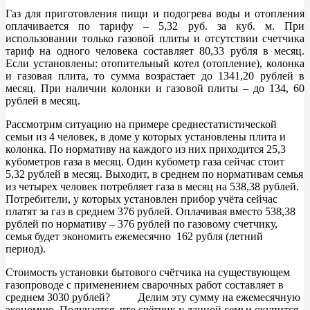
Газ для приготовления пищи и подогрева воды и отопления
оплачивается по тарифу – 5,32 руб. за куб. м. При
использовании только газовой плиты и отсутствии счетчика
тариф на одного человека составляет 80,33 рубля в месяц.
Если установлены: отопительный котел (отопление), колонка
и газовая плита, то сумма возрастает до 1341,20 рублей в
месяц. При наличии колонки и газовой плиты – до 134, 60
рублей в месяц.
Рассмотрим ситуацию на примере среднестатистической
семьи из 4 человек, в доме у которых установлены плита и
колонка. По нормативу на каждого из них приходится 25,3
кубометров газа в месяц. Один кубометр газа сейчас стоит
5,32 рублей в месяц. Выходит, в среднем по нормативам семья
из четырех человек потребляет газа в месяц на 538,38 рублей.
Потребители, у которых установлен прибор учёта сейчас
платят за газ в среднем 376 рублей. Оплачивая вместо 538,38
рублей по нормативу – 376 рублей по газовому счетчику,
семья будет экономить ежемесячно 162 рубля (летний
период).
Стоимость установки бытового счётчика на существующем
газопроводе с применением сварочных работ составляет в
среднем 3030 рублей? Делим эту сумму на ежемесячную
экономию. Получается, что счётчик у данной семьи окупится