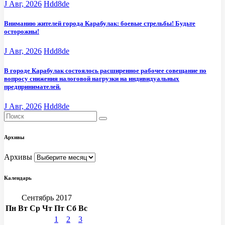
J Авг, 2026
Hdd8de
Вниманию жителей города Карабулак: боевые стрельбы! Будьте
осторожны!
J Авг, 2026
Hdd8de
В городе Карабулак состоялось расширенное рабочее совещание по
вопросу снижения налоговой нагрузки на индивидуальных
предпринимателей.
J Авг, 2026
Hdd8de
Архивы
Архивы
Календарь
Сентябрь 2017
Пн
Вт
Ср
Чт
Пт
Сб
Вс
1
2
3