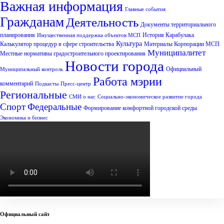
Важная информация
Главные события
Гражданам
Деятельность
Документы территориального
планирования
История Карабулака
Имущественная поддержка объектов МСП
Культура
Калькулятор процедур в сфере строительства
Материалы Корпорации МСП
Муниципалитет
Местные нормативы градостроительного проектирования
Новости города
Официальный
Муниципальный контроль
Работа мэрии
комментарий
Подкасты
Пресс-центр
Региональные
СМИ о нас
Социально-экономическое развитие города
Спорт
Федеральные
Формирование комфортной городской среды
Экономика и бизнес
Официальный сайт