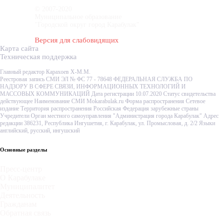
© 2007-2020
Муниципальное образование
"Городской округ город Карабулак"
Версия для слабовидящих
Карта сайта
Техническая поддержка
Главный редактор Карахоев Х-М.М.
Реестровая запись СМИ ЭЛ № ФС 77 - 78648 ФЕДЕРАЛЬНАЯ СЛУЖБА ПО
НАДЗОРУ В СФЕРЕ СВЯЗИ, ИНФОРМАЦИОННЫХ ТЕХНОЛОГИЙ И
МАССОВЫХ КОММУНИКАЦИЙ Дата регистрации 10.07.2020 Статус свидетельства
действующее Наименование СМИ Mokarabulak.ru Форма распространения Сетевое
издание Территория распространения Российская Федерация зарубежные страны
Учредители Орган местного самоуправления "Администрация города Карабулак" Адрес
редакции 386231, Республика Ингушетия, г. Карабулак, ул. Промысловая, д. 2/2 Языки
английский, русский, ингушский
Основные разделы
Пресс-центр
О Карабулаке
Муниципалитет
Деятельность
Гражданам
Обратная связь