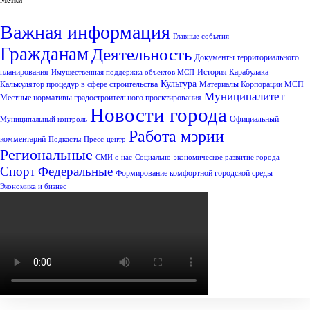
Метки
Важная информация
Главные события
Гражданам
Деятельность
Документы территориального
планирования
История Карабулака
Имущественная поддержка объектов МСП
Культура
Калькулятор процедур в сфере строительства
Материалы Корпорации МСП
Муниципалитет
Местные нормативы градостроительного проектирования
Новости города
Официальный
Муниципальный контроль
Работа мэрии
комментарий
Подкасты
Пресс-центр
Региональные
СМИ о нас
Социально-экономическое развитие города
Спорт
Федеральные
Формирование комфортной городской среды
Экономика и бизнес