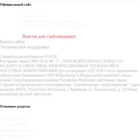
Официальный сайт
© 2007-2020
Муниципальное образование
"Городской округ город Карабулак"
Версия для слабовидящих
Карта сайта
Техническая поддержка
Главный редактор Карахоев Х-М.М.
Реестровая запись СМИ ЭЛ № ФС 77 - 78648 ФЕДЕРАЛЬНАЯ СЛУЖБА ПО
НАДЗОРУ В СФЕРЕ СВЯЗИ, ИНФОРМАЦИОННЫХ ТЕХНОЛОГИЙ И
МАССОВЫХ КОММУНИКАЦИЙ Дата регистрации 10.07.2020 Статус свидетельства
действующее Наименование СМИ Mokarabulak.ru Форма распространения Сетевое
издание Территория распространения Российская Федерация зарубежные страны
Учредители Орган местного самоуправления "Администрация города Карабулак" Адрес
редакции 386231, Республика Ингушетия, г. Карабулак, ул. Промысловая, д. 2/2 Языки
английский, русский, ингушский
Основные разделы
Пресс-центр
О Карабулаке
Муниципалитет
Деятельность