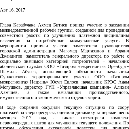
Авг 16, 2017
Глава Карабулака Ахмед Битиев принял участие в заседании
межведомственной рабочей группы, созданной для проведения
совместной работы по улучшению платёжной дисциплины
населения за потреблённые коммунальные услуги. В
мероприятии приняли участие заместители руководителя
городской администрации Магомед Мартазанов и Азраил
Джандигов, заместитель генерального директора по работе с
социально значимой категорией потребителей – начальник
абонентской службы ООО «Газпром межрегионгаз Оренбург»
Шамиль Абусев, исполняющий обязанности начальника
Сунженского территориального участка ООО «Газпром
межрегионгаз Назрань» Юсуп Евлоев, начальник КРЭС Адам
Могушков, директор ГУП «Управляющая компания» Алихан
Хамчиев, а также начальники производственного,
имущественного и экономического отделов мэрии.
В ходе собрания обсудили текущую ситуацию по сбору
платежей за энергоресурсы, оценили динамику за первые шесть
месяцев 2017 года, а также рассмотрели комплекс
первоочередных шагов для улучшения текущего положения. По
итогам обсуждения актуальной повестки дня принято