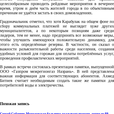
целесообразным проводить рейдовые мероприятия в вечернее
время, утром и днём часть жителей города в по объективным
причинам не удаётся застать в своих домовладениях.
Градоначальник отметил, что хотя Карабулак на общем фоне по
сбору коммунальных платежей не выглядит хуже других
муниципалитетов, а по некоторым позициям даже среди
лидеров, тем не менее, надо предпринять все возможные меры,
чтобы улучшить имеющуюся положительную динамику, для
этого есть определённые резервы. В частности, он сказал о
важности разъяснительной работы среди населения, создания
удобных условий для горожан для оплаты потреблённых услуг,
проведения профилактических мероприятий.
В рамках встречи состоялась презентация памятки, выпущенной
ООО «Газпром межрегионгаз Назрань». В ней представлена
важная информация для соответствующих абонентов. Ахмед
Битиев считает необходимым создать такие же памятки для
потребителей воды и электричества.
Похожая запись
Сергей Собянин: Морозовская больница оказывает помощь детям из 89