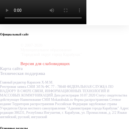
Официальный сайт
© 2007-2020
Муниципальное образование
"Городской округ город Карабулак"
Версия для слабовидящих
Карта сайта
Техническая поддержка
Главный редактор Карахоев Х-М.М.
Реестровая запись СМИ ЭЛ № ФС 77 - 78648 ФЕДЕРАЛЬНАЯ СЛУЖБА ПО
НАДЗОРУ В СФЕРЕ СВЯЗИ, ИНФОРМАЦИОННЫХ ТЕХНОЛОГИЙ И
МАССОВЫХ КОММУНИКАЦИЙ Дата регистрации 10.07.2020 Статус свидетельства
действующее Наименование СМИ Mokarabulak.ru Форма распространения Сетевое
издание Территория распространения Российская Федерация зарубежные страны
Учредители Орган местного самоуправления "Администрация города Карабулак" Адрес
редакции 386231, Республика Ингушетия, г. Карабулак, ул. Промысловая, д. 2/2 Языки
английский, русский, ингушский
Основные разделы