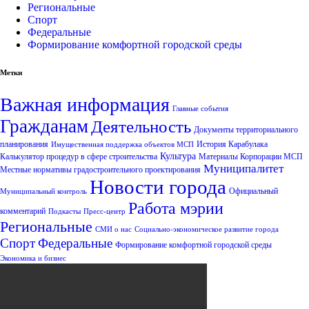
Региональные
Спорт
Федеральные
Формирование комфортной городской среды
Метки
Важная информация
Главные события
Гражданам
Деятельность
Документы территориального
планирования
История Карабулака
Имущественная поддержка объектов МСП
Культура
Калькулятор процедур в сфере строительства
Материалы Корпорации МСП
Муниципалитет
Местные нормативы градостроительного проектирования
Новости города
Официальный
Муниципальный контроль
Работа мэрии
комментарий
Подкасты
Пресс-центр
Региональные
СМИ о нас
Социально-экономическое развитие города
Спорт
Федеральные
Формирование комфортной городской среды
Экономика и бизнес