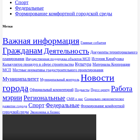
Спорт
Федеральные
Формирование комфортной городской среды
Метки
Важная информация
Главные события
Гражданам
Деятельность
Документы территориального
планирования
История Карабулака
Имущественная поддержка объектов МСП
Культура
Калькулятор процедур в сфере строительства
Материалы Корпорации
МСП
Местные нормативы градостроительного проектирования
Новости
Муниципалитет
Муниципальный контроль
города
Работа
Официальный комментарий
Подкасты
Пресс-центр
мэрии
Региональные
СМИ о нас
Социально-экономическое
Спорт
Федеральные
Формирование комфортной
развитие города
городской среды
Экономика и бизнес