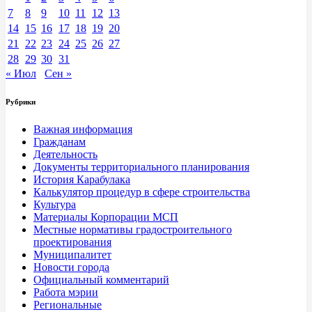
7
8
9
10
11
12
13
14
15
16
17
18
19
20
21
22
23
24
25
26
27
28
29
30
31
« Июл
Сен »
Рубрики
Важная информация
Гражданам
Деятельность
Документы территориального планирования
История Карабулака
Калькулятор процедур в сфере строительства
Культура
Материалы Корпорации МСП
Местные нормативы градостроительного
проектирования
Муниципалитет
Новости города
Официальный комментарий
Работа мэрии
Региональные