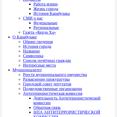
Работа мэрии
Жизнь города
История Карабулака
СМИ о нас
Федеральные
Региональные
Газета «Керда Ха»
О Карабулаке
Общие сведения
История города
Название
Символика
Список почётных граждан
Интересные места
Муниципалитет
Реестр муниципального имущества
Разъяснение прокуратуры
Городской совет депутатов
Подведомственные организации
Антитеррористическая комиссия
Деятельность Антитеррористической
комиссии
Обратная связь
НПА АНТИТЕРРОРИСТИЧЕСКОЙ
КОМИССИИ