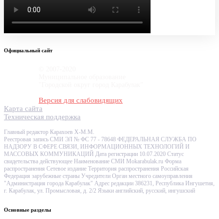
Официальный сайт
© 2007-2020
Муниципальное образование
"Городской округ город Карабулак"
Версия для слабовидящих
Карта сайта
Техническая поддержка
Главный редактор Карахоев Х-М.М.
Реестровая запись СМИ ЭЛ № ФС 77 - 78648 ФЕДЕРАЛЬНАЯ СЛУЖБА ПО
НАДЗОРУ В СФЕРЕ СВЯЗИ, ИНФОРМАЦИОННЫХ ТЕХНОЛОГИЙ И
МАССОВЫХ КОММУНИКАЦИЙ Дата регистрации 10.07.2020 Статус
свидетельства действующее Наименование СМИ Mokarabulak.ru Форма
распространения Сетевое издание Территория распространения Российская
Федерация зарубежные страны Учредители Орган местного самоуправления
"Администрация города Карабулак" Адрес редакции 386231, Республика Ингушетия,
г. Карабулак, ул. Промысловая, д. 2/2 Языки английский, русский, ингушский
Основные разделы