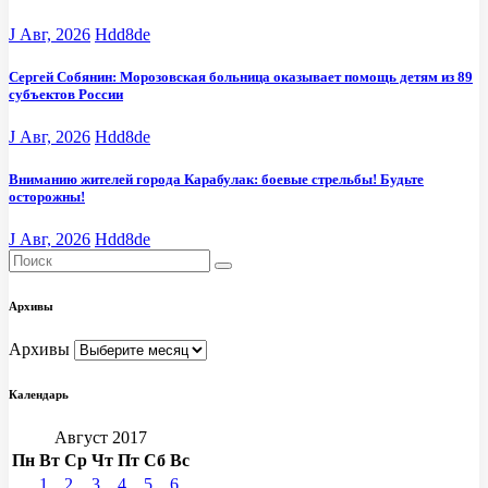
J Авг, 2026
Hdd8de
Сергей Собянин: Морозовская больница оказывает помощь детям из 89
субъектов России
J Авг, 2026
Hdd8de
Вниманию жителей города Карабулак: боевые стрельбы! Будьте
осторожны!
J Авг, 2026
Hdd8de
Архивы
Архивы
Календарь
Август 2017
Пн
Вт
Ср
Чт
Пт
Сб
Вс
1
2
3
4
5
6