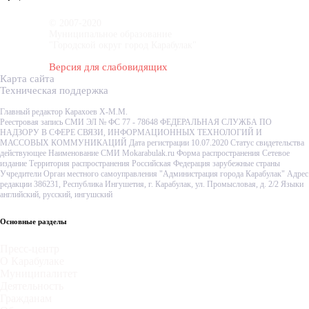
© 2007-2020
Муниципальное образование
"Городской округ город Карабулак"
Версия для слабовидящих
Карта сайта
Техническая поддержка
Главный редактор Карахоев Х-М.М.
Реестровая запись СМИ ЭЛ № ФС 77 - 78648 ФЕДЕРАЛЬНАЯ СЛУЖБА ПО
НАДЗОРУ В СФЕРЕ СВЯЗИ, ИНФОРМАЦИОННЫХ ТЕХНОЛОГИЙ И
МАССОВЫХ КОММУНИКАЦИЙ Дата регистрации 10.07.2020 Статус свидетельства
действующее Наименование СМИ Mokarabulak.ru Форма распространения Сетевое
издание Территория распространения Российская Федерация зарубежные страны
Учредители Орган местного самоуправления "Администрация города Карабулак" Адрес
редакции 386231, Республика Ингушетия, г. Карабулак, ул. Промысловая, д. 2/2 Языки
английский, русский, ингушский
Основные разделы
Пресс-центр
О Карабулаке
Муниципалитет
Деятельность
Гражданам