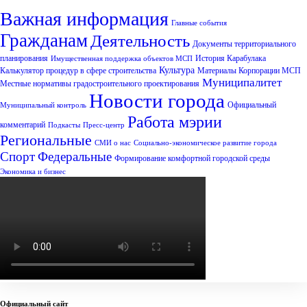
Важная информация
Главные события
Гражданам
Деятельность
Документы территориального
планирования
История Карабулака
Имущественная поддержка объектов МСП
Культура
Калькулятор процедур в сфере строительства
Материалы Корпорации МСП
Муниципалитет
Местные нормативы градостроительного проектирования
Новости города
Официальный
Муниципальный контроль
Работа мэрии
комментарий
Подкасты
Пресс-центр
Региональные
СМИ о нас
Социально-экономическое развитие города
Спорт
Федеральные
Формирование комфортной городской среды
Экономика и бизнес
Официальный сайт