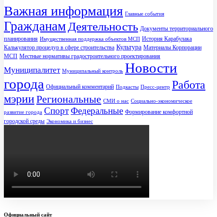
Важная информация
Главные события
Гражданам
Деятельность
Документы территориального
планирования
История Карабулака
Имущественная поддержка объектов МСП
Культура
Калькулятор процедур в сфере строительства
Материалы Корпорации
МСП
Местные нормативы градостроительного проектирования
Новости
Муниципалитет
Муниципальный контроль
города
Работа
Официальный комментарий
Подкасты
Пресс-центр
мэрии
Региональные
СМИ о нас
Социально-экономическое
Спорт
Федеральные
Формирование комфортной
развитие города
городской среды
Экономика и бизнес
Официальный сайт