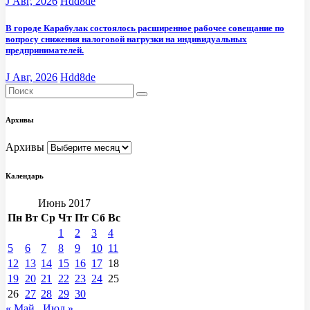
J Авг, 2026
Hdd8de
В городе Карабулак состоялось расширенное рабочее совещание по
вопросу снижения налоговой нагрузки на индивидуальных
предпринимателей.
J Авг, 2026
Hdd8de
Архивы
Архивы
Календарь
Июнь 2017
Пн
Вт
Ср
Чт
Пт
Сб
Вс
1
2
3
4
5
6
7
8
9
10
11
12
13
14
15
16
17
18
19
20
21
22
23
24
25
26
27
28
29
30
« Май
Июл »