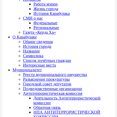
Работа мэрии
Жизнь города
История Карабулака
СМИ о нас
Федеральные
Региональные
Газета «Керда Ха»
О Карабулаке
Общие сведения
История города
Название
Символика
Список почётных граждан
Интересные места
Муниципалитет
Реестр муниципального имущества
Разъяснение прокуратуры
Городской совет депутатов
Подведомственные организации
Антитеррористическая комиссия
Деятельность Антитеррористической
комиссии
Обратная связь
НПА АНТИТЕРРОРИСТИЧЕСКОЙ
КОМИССИИ