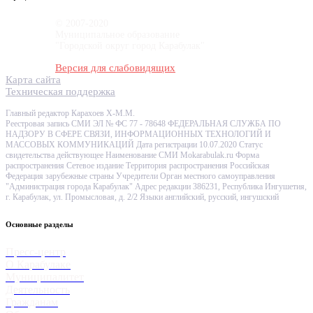
© 2007-2020
Муниципальное образование
"Городской округ город Карабулак"
Версия для слабовидящих
Карта сайта
Техническая поддержка
Главный редактор Карахоев Х-М.М.
Реестровая запись СМИ ЭЛ № ФС 77 - 78648 ФЕДЕРАЛЬНАЯ СЛУЖБА ПО
НАДЗОРУ В СФЕРЕ СВЯЗИ, ИНФОРМАЦИОННЫХ ТЕХНОЛОГИЙ И
МАССОВЫХ КОММУНИКАЦИЙ Дата регистрации 10.07.2020 Статус
свидетельства действующее Наименование СМИ Mokarabulak.ru Форма
распространения Сетевое издание Территория распространения Российская
Федерация зарубежные страны Учредители Орган местного самоуправления
"Администрация города Карабулак" Адрес редакции 386231, Республика Ингушетия,
г. Карабулак, ул. Промысловая, д. 2/2 Языки английский, русский, ингушский
Основные разделы
Пресс-центр
О Карабулаке
Муниципалитет
Деятельность
Гражданам