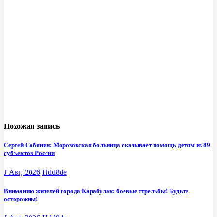
Похожая запись
Сергей Собянин: Морозовская больница оказывает помощь детям из 89
субъектов России
J Авг, 2026
Hdd8de
Вниманию жителей города Карабулак: боевые стрельбы! Будьте
осторожны!