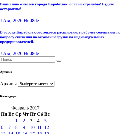
Вниманию жителей города Карабулак: боевые стрельбы! Будьте
осторожны!
J Авг, 2026
Hdd8de
В городе Карабулак состоялось расширенное рабочее совещание по
вопросу снижения налоговой нагрузки на индивидуальных
предпринимателей.
J Авг, 2026
Hdd8de
Архивы
Архивы
Календарь
Февраль 2017
Пн
Вт
Ср
Чт
Пт
Сб
Вс
1
2
3
4
5
6
7
8
9
10
11
12
13
14
15
16
17
18
19