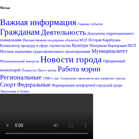
Метки
Важная информация
Главные события
Гражданам
Деятельность
Документы территориального
планирования
История Карабулака
Имущественная поддержка объектов МСП
Культура
Калькулятор процедур в сфере строительства
Материалы Корпорации МСП
Муниципалитет
Местные нормативы градостроительного проектирования
Новости города
Официальный
Муниципальный контроль
Работа мэрии
комментарий
Подкасты
Пресс-центр
Региональные
СМИ о нас
Социально-экономическое развитие города
Спорт
Федеральные
Формирование комфортной городской среды
Экономика и бизнес