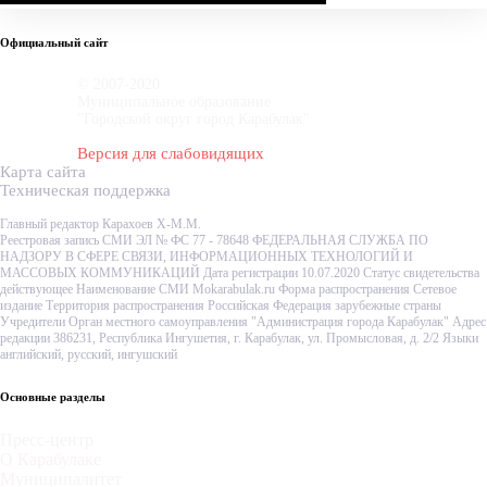
Официальный сайт
© 2007-2020
Муниципальное образование
"Городской округ город Карабулак"
Версия для слабовидящих
Карта сайта
Техническая поддержка
Главный редактор Карахоев Х-М.М.
Реестровая запись СМИ ЭЛ № ФС 77 - 78648 ФЕДЕРАЛЬНАЯ СЛУЖБА ПО
НАДЗОРУ В СФЕРЕ СВЯЗИ, ИНФОРМАЦИОННЫХ ТЕХНОЛОГИЙ И
МАССОВЫХ КОММУНИКАЦИЙ Дата регистрации 10.07.2020 Статус свидетельства
действующее Наименование СМИ Mokarabulak.ru Форма распространения Сетевое
издание Территория распространения Российская Федерация зарубежные страны
Учредители Орган местного самоуправления "Администрация города Карабулак" Адрес
редакции 386231, Республика Ингушетия, г. Карабулак, ул. Промысловая, д. 2/2 Языки
английский, русский, ингушский
Основные разделы
Пресс-центр
О Карабулаке
Муниципалитет