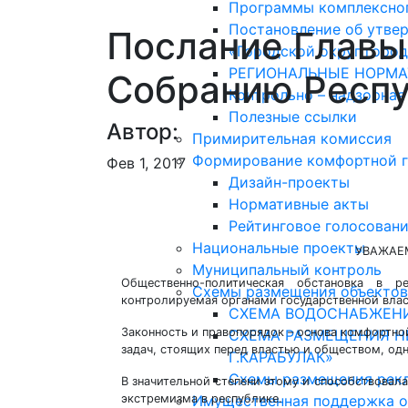
Программы комплексног
Постановление об утве
Послание Главы
«Городской округ город
РЕГИОНАЛЬНЫЕ НОРМА
Собранию Респу
Контрольно – надзорная
Полезные ссылки
Автор:
Примирительная комиссия
Формирование комфортной г
Фев 1, 2017
Дизайн-проекты
Нормативные акты
Рейтинговое голосован
Национальные проекты
УВАЖАЕ
Муниципальный контроль
Общественно-политическая обстановка в р
Схемы размещения объектов
контролируемая органами государственной влас
СХЕМА ВОДОСНАБЖЕНИ
Законность и правопорядок – основа комфортной
СХЕМА РАЗМЕЩЕНИЯ Н
задач, стоящих перед властью и обществом, одн
Г.КАРАБУЛАК»
Схемы размещения рек
В значительной степени этому и способствовал
экстремизма в республике.
Имущественная поддержка 