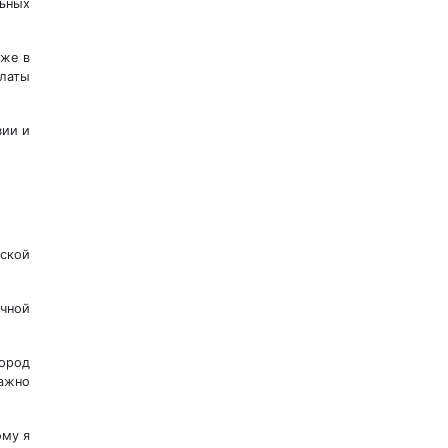
ьных
кже в
алаты
вии и
дской
чной
город
важно
ому я