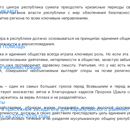
го центра республика сумела преодолеть кризисные периоды св
ИЯ МСП
ности органов власти республики с мер обеспечения безопаснос
итие региона по всем ключевым направлениям.
ра в республике должно основываться на принципах единения обще
лежности и вероисповедания.
Я ПОМОЩЬ
ка и единения общества всегда играла ключевую роль. Но если эта
религиозными деятелями, нетерпимости в обществе, зачастую забы
то уже противоречит здравому смыслу. Учитывая, что у нас есть 
я Администрации
й, совершенно необъяснимым выглядят споры на почве религио
нь – один из самых больших грехов перед Всевышним и перед в
ствуют множество аятов и благородных хадисов Пророка (Даьла 
ержитесь за вервь Аллаха и не разделяйтесь».
ты
действиями, образом жизни показывать пример высокой духовно
 в присяжные заседатели для Карабулакского районно
ерпимости, должны в своих действиях преследовать цель единения 
к» на 2022-2026 годы
 религиозных течений и не разделяя мусульманскую общину респу