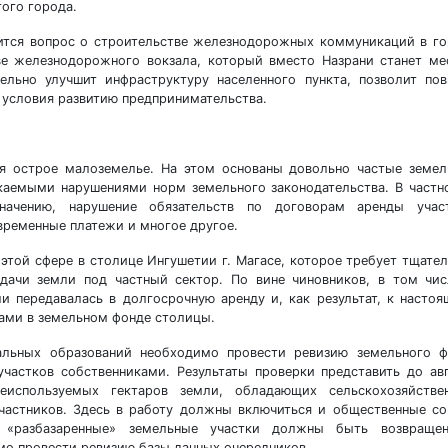
того города.
дится вопрос о строительстве железнодорожных коммуникаций в г
тве железнодорожного вокзала, который вместо Назрани станет м
ельно улучшит инфраструктуру населенного пункта, позволит по
 условия развитию предпринимательства.
я острое малоземелье. На этом основаны довольно частые земе
каемыми нарушениями норм земельного законодательства. В частн
начению, нарушение обязательств по договорам аренды участ
временные платежи и многое другое.
 этой сфере в столице Ингушетии г. Магасе, которое требует тщате
едачи земли под частный сектор. По вине чиновников, в том чи
и передавалась в долгосрочную аренду и, как результат, к насто
ами в земельном фонде столицы.
альных образований необходимо провести ревизию земельного ф
частков собственниками. Результаты проверки представить до ав
используемых гектаров земли, обладающих сельскохозяйстве
 частников. Здесь в работу должны включиться и общественные с
о «разбазаренные» земельные участки должны быть возвраще
мо провести ревизию базы данных очередников.