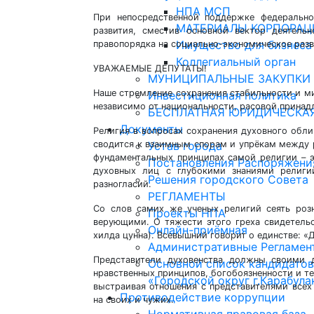
НПА МСП
При непосредственной поддержке федерально
МАТЕРИАЛЫ КОРПОРАЦ
развития, сместив основной вектор деятель
Имущество для бизнеса
правопорядка на социально-экономическое разв
Коллегиальный орган
УВАЖАЕМЫЕ ДЕПУТАТЫ!
МУНИЦИПАЛЬНЫЕ ЗАКУПКИ
Наше стремление сохранения стабильности и ми
Инвестиционная политика
независимо от национальности, расовой принад
БЕСПЛАТНАЯ ЮРИДИЧЕСКА
Документы
Религия в вопросах сохранения духовного обли
сводится к взаимным спорам и упрёкам между 
Устав города
фундаментальных принципах самой религии – э
Постановления Распоряжени
духовных лиц с глубокими знаниями религи
Решения городского Совета
разногласий.
РЕГЛАМЕНТЫ
Со слов самих же ученых религий сеять роз
Проекты НПА
верующими. О тяжести этого греха свидетель
Онлайн-приёмная
хилда цунна). Всевышний говорит о единстве: «Д
Административные Регламен
Представители духовенства должны своими 
Основной список кандидатов
нравственных принципов, богобоязненности и т
«Городской округ г.Карабула
выстраивая отношения с представителями всех
Противодействие коррупции
на своих и чужих.