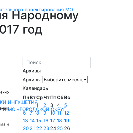
ительного проектирования МО
ия Народному
017 год
Архивы
Архивы
Календарь
енно
Пн
Вт
Ср
Чт
Пт
Сб
Вс
КИ ИНГУШЕТИЯ
1
2
3
4
5
авных
ИИ МО «ГОРОДСКОЙ ОКРУГ
6
7
8
9
10
11
12
13
14
15
16
17
18
19
зма и
20
21
22
23
24
25
26