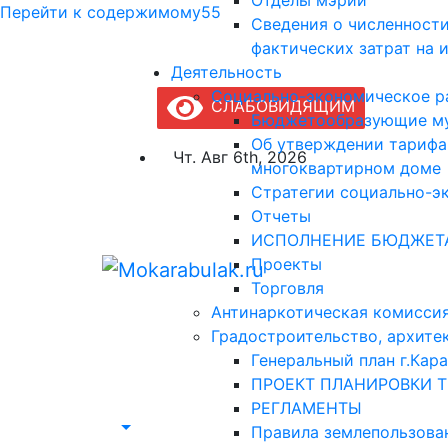
Отделы мэрии
Перейти к содержимому55
Сведения о численност
фактических затрат на 
Деятельность
Социально-экономическое р
СЛАБОВИДЯЩИМ
Бюджетообразующие му
Об утверждении тарифа
Чт. Авг 6th, 2026
многоквартирном доме
Стратегии социально-э
Отчеты
ИСПОЛНЕНИЕ БЮДЖЕТА 
Проекты
Торговля
Антинаркотическая комисси
Mokarabulak.ru
Градостроительство, архите
Официальный сайт МО "Городской округ г
Генеральный план г.Кар
ПРОЕКТ ПЛАНИРОВКИ 
РЕГЛАМЕНТЫ
Правила землепользова