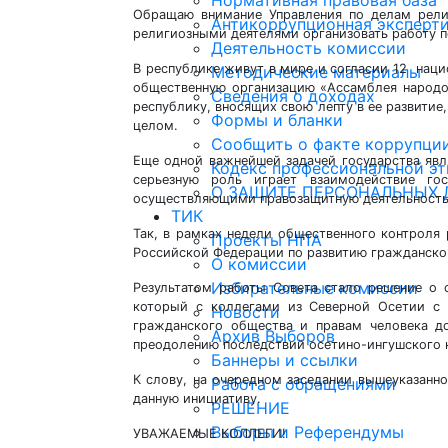
Нормативная правовая база
Обращаю внимание Управления по делам религ
Антикоррупционная эксперт
религиозными деятелями организовать работу п
Деятельность комиссии
В республике живут в мире и согласии 12 нац
Методические материалы
общественную организацию «Ассамблея народо
Сведения о доходах
республику, вносящих свою лепту в ее развити
Формы и бланки
целом.
Сообщить о факте коррупци
Еще одной важнейшей задачей государства явля
Кодекс профессиональной эт
серьезную роль играет взаимодействие гос
О ЗАЩИТЕ ПЕРСОНАЛЬНЫХ
осуществляющими правозащитную деятельность
ТИК
Так, в рамках недели общественного контроля
Проекты НПА
Российской Федерации по развитию гражданског
О комиссии
Избирательные комиссии
Результатом работы Совета стало решение о 
который с коллегами из Северной Осетии с 
Новости
гражданского общества и правам человека д
Архив Выборов
преодолению последствий осетино-ингушского к
Баннеры и ссылки
К слову, на очередном заседании вышеуказан
Работа с обращениями
данную инициативу.
РЕШЕНИЕ
Выборы и Референдумы
УВАЖАЕМЫЕ КОЛЛЕГИ!