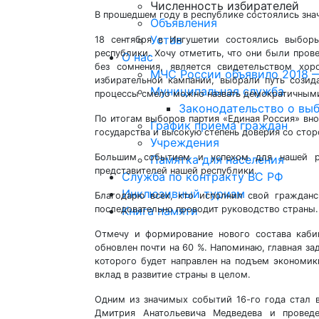
Численность избирателей
В прошедшем году в республике состоялись зн
Объявления
Устав
18 сентября в Ингушетии состоялись выбор
республики. Хочу отметить, что они были пров
О нас
без сомнения, является свидетельством хо
МЧС России объявило 2018 —
избирательной кампании, выбрали путь созид
Муниципальная служба
процессы смело можно назвать демократичным
Законодательство о вы
По итогам выборов партия «Единая Россия» вно
График приема граждан
государства и высокую степень доверия со сто
Учреждения
Большим событием и успехом для нашей р
Памятка для населения
представителей нашей республики.
Служба по контракту ВС РФ
Инклюзивный туризм
Благодарю всех, кто исполнил свой гражданс
последовательно проводит руководство страны.
Книга памяти
Отмечу и формирование нового состава каби
обновлен почти на 60 %. Напоминаю, главная за
которого будет направлен на подъем экономик
вклад в развитие страны в целом.
Одним из значимых событий 16-го года стал 
Дмитрия Анатольевича Медведева и проведе