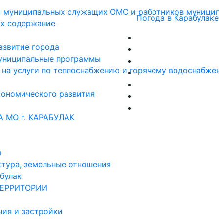
и муниципальных служащих ОМС и работников муницип
Погода в Карабулаке
их содержание
азвитие города
ниципальные программы
 на услуги по теплоснабжению и горячему водоснабже
кономического развития
МО г. КАРАБУЛАК
я
ктура, земельные отношения
ород Карабулак"
абулак
ТЕРРИТОРИИ
ния и застройки