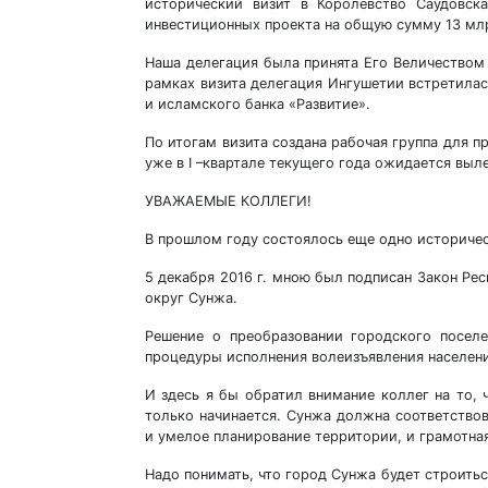
исторический визит в Королевство Саудовск
инвестиционных проекта на общую сумму 13 мл
Наша делегация была принята Его Величеством
рамках визита делегация Ингушетии встретила
и исламского банка «Развитие».
По итогам визита создана рабочая группа для 
уже в I –квартале текущего года ожидается выл
УВАЖАЕМЫЕ КОЛЛЕГИ!
В прошлом году состоялось еще одно историчес
5 декабря 2016 г. мною был подписан Закон Ре
округ Сунжа.
Решение о преобразовании городского посел
процедуры исполнения волеизъявления населени
И здесь я бы обратил внимание коллег на то, 
только начинается. Сунжа должна соответствов
и умелое планирование территории, и грамотная
Надо понимать, что город Сунжа будет строитьс