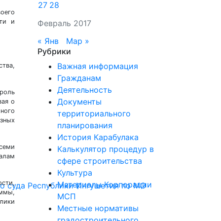
27
28
оего
ти и
Февраль 2017
« Янв
Мар »
Рубрики
Важная информация
ства,
Гражданам
Деятельность
 роль
Документы
вая о
много
территориального
зных
планирования
История Карабулака
семи
Калькулятор процедур в
салам
сфере строительства
Культура
сти,
Материалы Корпорации
го суда Республики Ингушетия по МО
уммы,
МСП
блики
Местные нормативы
градостроительного