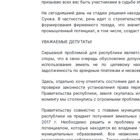
призываю всех вас быть участниками в судьбе э
На сегодняшний день на стадии решения нахо
Сунжа. В частности, речь идет о строительс
формирования фирменного поезда, что значит
промышленный потенциал, в том числе, создаст
УВАЖАЕМЫЕ ДЕПУТАТЫ!
Серьезной проблемой для республики являетс
споры, что в свою очередь обусловлено допус
использование земель не по целевому наз
задолженность по арендным платежам и несвое
Здесь, отдельно хочу отметить состояние дел в
проверки законности установления права пер
Правительства республики, земля скупалась ил
моменту мы столкнулись с огромными проблем
Правительству совместно с главами муницип
республики на предмет получения земельных у
2017 г. Необходимо решить и проблему не
потенциалом, которые находятся во владении
муниципальных образований. Все незаконн
муниципальную собственность. Также необходи