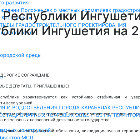
о развития
рждении Положениях о местных нормативах градостро
 Республики Ингушет
 Карабулак «
ТИВЫ ГРАДОСТРОИТЕЛЬНОГО ПРОЕКТИРОВАНИЯ
блики Ингушетия на 2
 деятельность
ородской среды
ДОРОГИЕ СОГРАЖДАНЕ!
ие
МЫЕ ДЕПУТАТЫ, ПРИГЛАШЕННЫЕ!
еспублике характеризуется как устойчиво стабильная и увер
ти всех уровней.
Я И ВОДООТВЕДЕНИЯ ГОРОДА КАРАБУЛАК РЕСПУБЛИ
 жизни общества, его граждан. Поэтому их укрепление – одна из гл
ЕСТАЦИОНАРНЫХ ТОРГОВЫХ ОБЪЕКТОВ НА ТЕРРИТОР
о из основных направлений деятельности государства.
ламных конструкций
а улучшение криминогенной обстановки, ликвидация очагов террори
объектов МСП