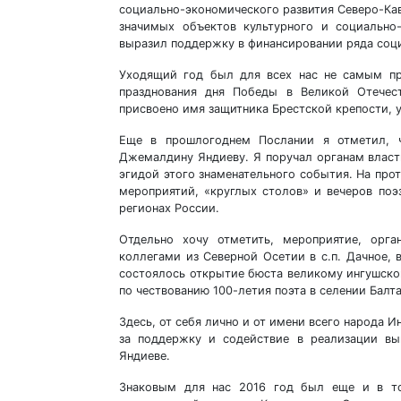
социально-экономического развития Северо-Кав
значимых объектов культурного и социально
выразил поддержку в финансировании ряда соц
Уходящий год был для всех нас не самым пр
празднования дня Победы в Великой Отечес
присвоено имя защитника Брестской крепости, 
Еще в прошлогоднем Послании я отметил, ч
Джемалдину Яндиеву. Я поручал органам власти
эгидой этого знаменательного события. На пр
мероприятий, «круглых столов» и вечеров поэ
регионах России.
Отдельно хочу отметить, мероприятие, орг
коллегами из Северной Осетии в с.п. Дачное, 
состоялось открытие бюста великому ингушском
по чествованию 100-летия поэта в селении Балт
Здесь, от себя лично и от имени всего народа 
за поддержку и содействие в реализации в
Яндиеве.
Знаковым для нас 2016 год был еще и в то