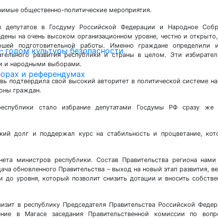
ачимые общественно-политические мероприятия.
ы депутатов в Госдуму Российской Федерации и Народное Собр
едены на очень высоком организационном уровне, честно и открыто,
рошей подготовительной работы. Именно граждане определили и
 годом культуры безопасности
ательного развития республики и страны в целом. Эти избирате
и и народными выборами.
борах и референдумах
вь подтвердила свой высокий авторитет в политической системе н
роны граждан.
еспублики стало избрание депутатами Госдумы РФ сразу же 
кий долг и поддержал курс на стабильность и процветание, ко
нета министров республики. Состав Правительства региона нами
дача обновленного Правительства – выход на новый этап развития, в
и до уровня, который позволит снизить дотации и вносить собств
визит в республику Председателя Правительства Российской Феде
ние в Магасе заседания Правительственной комиссии по вопр