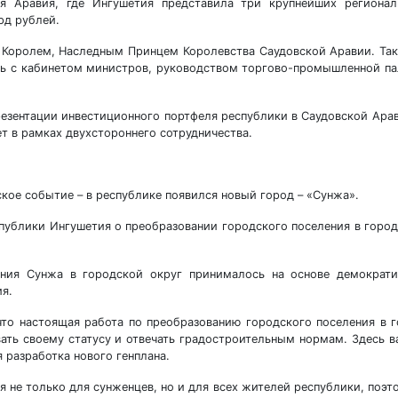
ая Аравия, где Ингушетия представила три крупнейших регионал
рд рублей.
 Королем, Наследным Принцем Королевства Саудовской Аравии. Та
сь с кабинетом министров, руководством торгово-промышленной п
презентации инвестиционного портфеля республики в Саудовской Ара
ет в рамках двухстороннего сотрудничества.
кое событие – в республике появился новый город – «Сунжа».
спублики Ингушетия о преобразовании городского поселения в горо
ения Сунжа в городской округ принималось на основе демократи
я.
что настоящая работа по преобразованию городского поселения в 
ать своему статусу и отвечать градостроительным нормам. Здесь 
 разработка нового генплана.
я не только для сунженцев, но и для всех жителей республики, поэт