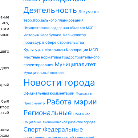
события
Деятельность
Документы
ание
территориального планирования
 что,
Имущественная поддержка объектов МСП
тоги
льные
История Карабулака
Калькулятор
процедур в сфере строительства
Культура
Материалы Корпорации МСП
ашего
Местные нормативы градостроительного
Муниципалитет
проектирования
двух
Муниципальный контроль
Новости города
торый
Официальный комментарий
Подкасты
Работа мэрии
 был
Пресс-центр
ектор
Региональные
енный
СМИ о нас
Социально-экономическое развитие города
Спорт
Федеральные
рации
осам
Формирование комфортной городской