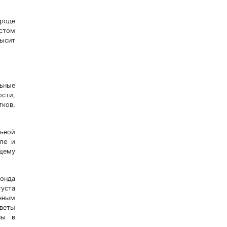
ороде
естом
высит
льные
ости,
ков,
льной
сле и
ящему
онда
густа
нным
оветы
ны в