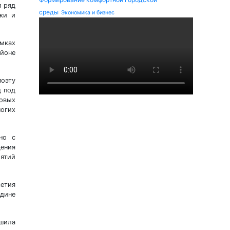
л ряд
среды
Экономика и бизнес
ки и
мках
йоне
оэту
д под
ковых
ногих
но с
дения
иятий
сетия
дине
шила