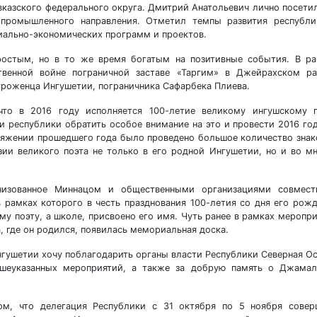
казского федерального округа. Дмитрий Анатольевич лично посети
-промышленного направления. Отметил темпы развития республи
иально-экономических программ и проектов.
остым, но в то же время богатым на позитивные события. В ра
твенной войне пограничной заставе «Таргим» в Джейрахском ра
уроженца Ингушетии, пограничника Сафарбека Плиева.
то в 2016 году исполняется 100-летие великому ингушскому п
 республики обратить особое внимание на это и провести 2016 го
отяжении прошедшего года было проведено большое количество зна
зии великого поэта не только в его родной Ингушетии, но и во м
анизованное Миннацом и общественными организациями совмест
в рамках которого в честь празднования 100-летия со дня его рож
у поэту, а школе, присвоено его имя. Чуть ранее в рамках меропр
а, где он родился, появилась мемориальная доска.
Ингушетии хочу поблагодарить органы власти Республики Северная О
ышеуказанных мероприятий, а также за добрую память о Джамал
м, что делегация Республики с 31 октября по 5 ноября совер