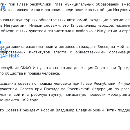
ий при Главе республики, глав муниципальных образований вме
иза
о установлению мира и согласия среди религиозных общин Ингушет
ионально-культурных общественных автономий, входящих в региона
в Ингушетии». Иными словами, это 12 различных народов, насел
е, объединенных чувством патриотизма и любовью к Ингушетии и стр
и
ется защита законных прав и интересов граждан. Здесь, на мой вз
ики
ударственных институтов власти с общественными организаци
 ДАННЫХ
.
 республик СКФО Ингушетию посетила делегация Совета при Прези
о общества и правам человека.
создании совета по правам человека при Главе Республики Ингуш
участием Совета при Президенте Российской Федерации по разв
олжны войти в рабочую группу, призванную провести мероприяти
онфликта 1992 года.
ного Совета Президент России Владимир Владимирович Путин подд