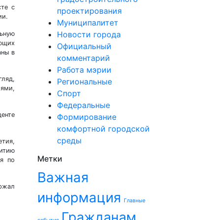
сте с
проектирования
ии.
Муниципалитет
Новости города
льную
яющих
Официальный
аны в
комментарий
Работа мэрии
гляд,
Региональные
ями,
Спорт
Федеральные
денте
Формирование
комфортной городской
среды
етия,
итию
Метки
я по
Важная
ержал
информация
Главные
Гражданам