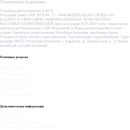
Техническая поддержка
Главный редактор Карахоев Х-М.М.
Реестровая запись СМИ ЭЛ № ФС 77 - 78648 ФЕДЕРАЛЬНАЯ СЛУЖБА ПО
НАДЗОРУ В СФЕРЕ СВЯЗИ, ИНФОРМАЦИОННЫХ ТЕХНОЛОГИЙ И
МАССОВЫХ КОММУНИКАЦИЙ Дата регистрации 10.07.2020 Статус свидетельства
действующее Наименование СМИ Mokarabulak.ru Форма распространения Сетевое
издание Территория распространения Российская Федерация зарубежные страны
Учредители Орган местного самоуправления "Администрация города Карабулак" Адрес
редакции 386231, Республика Ингушетия, г. Карабулак, ул. Промысловая, д. 2/2 Языки
английский, русский, ингушский
Основные разделы
Пресс-центр
О Карабулаке
Муниципалитет
Деятельность
Гражданам
Обратная связь
Дополнительная информация
386231, Россия,
Республика Ингушетия,
г. Карабулак, ул. Промысловая, 2/2.