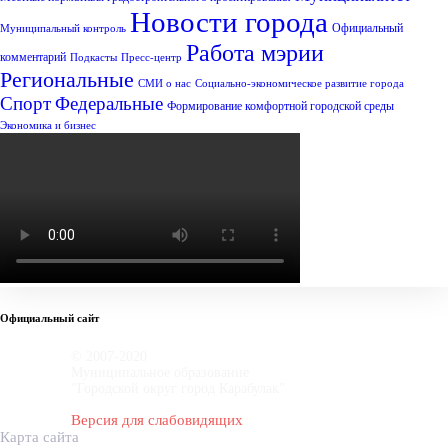
Новости города
Официальный
Муниципальный контроль
Работа мэрии
комментарий
Подкасты
Пресс-центр
Региональные
СМИ о нас
Социально-экономическое развитие города
Спорт
Федеральные
Формирование комфортной городской среды
Экономика и бизнес
Официальный сайт
© 2007-2020
Муниципальное образование
"Городской округ город Карабулак"
Версия для слабовидящих
Карта сайта