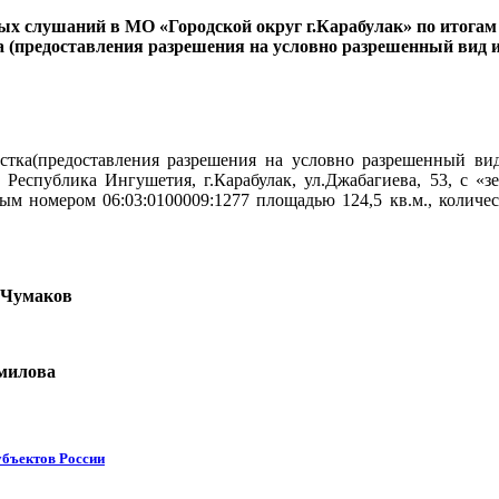
ых слушаний в МО «Городской округ г.Карабулак»
по итогам
 (предоставления разрешения на условно разрешенный вид и
астка(предоставления разрешения на условно разрешенный вид
: Республика Ингушетия, г.Карабулак, ул.Джабагиева, 53, с 
ым номером 06:03:0100009:1277 площадью 124,5 кв.м., количест
умаков
ова
убъектов России