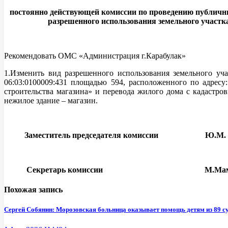
постоянно действующей комиссии по проведению публичн
разрешенного использования земельного участка
Рекомендовать ОМС «Администрация г.Карабулак»
1.Изменить вид разрешенного использования земельного уч
06:03:0100009:431 площадью 594, расположенного по адресу
строительства магазина» и перевода жилого дома с кадастров
нежилое здание – магазин.
Заместитель председателя комиссии Ю.М. Ч
Секретарь комиссии М.Мамил
Похожая запись
Сергей Собянин: Морозовская больница оказывает помощь детям из 89 с