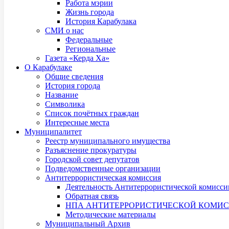
Работа мэрии
Жизнь города
История Карабулака
СМИ о нас
Федеральные
Региональные
Газета «Керда Ха»
О Карабулаке
Общие сведения
История города
Название
Символика
Список почётных граждан
Интересные места
Муниципалитет
Реестр муниципального имущества
Разъяснение прокуратуры
Городской совет депутатов
Подведомственные организации
Антитеррористическая комиссия
Деятельность Антитеррористической комисси
Обратная связь
НПА АНТИТЕРРОРИСТИЧЕСКОЙ КОМИ
Методические материалы
Муниципальный Архив