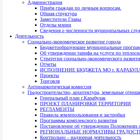
Администрация
Приём граждан по личным вопросам.
Общая структура
Заместители Главы
Отделы мэрии
Сведения о численности муниципальных служ
Деятельность
Социально-экономическое развитие города
Бюджетообразующие муниципальные програ
Об утверждении тарифа на услуги по теплос
Стратегии социально-экономического развит
Отчеты
ИСПОЛНЕНИЕ БЮДЖЕТА МО г. КАРАБУЛ
Проекты
Торговля
Антинаркотическая комиссия
Градостроительство, архитектура, земельные отнош
Генеральный план г.Карабулак
ПРОЕКТ ПЛАНИРОВКИ ТЕРРИТОРИИ
РЕГЛАМЕНТЫ
Правила землепользования и застройки
Программы комплексного развития
Постановление об утверждении Положениях о
РЕГИОНАЛЬНЫЕ НОРМАТИВЫ ГРАДОСТ
Контрольно – надзорная деятельность