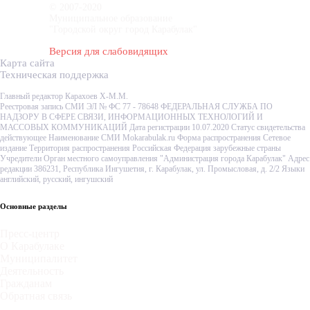
© 2007-2020
Муниципальное образование
"Городской округ город Карабулак"
Версия для слабовидящих
Карта сайта
Техническая поддержка
Главный редактор Карахоев Х-М.М.
Реестровая запись СМИ ЭЛ № ФС 77 - 78648 ФЕДЕРАЛЬНАЯ СЛУЖБА ПО
НАДЗОРУ В СФЕРЕ СВЯЗИ, ИНФОРМАЦИОННЫХ ТЕХНОЛОГИЙ И
МАССОВЫХ КОММУНИКАЦИЙ Дата регистрации 10.07.2020 Статус свидетельства
действующее Наименование СМИ Mokarabulak.ru Форма распространения Сетевое
издание Территория распространения Российская Федерация зарубежные страны
Учредители Орган местного самоуправления "Администрация города Карабулак" Адрес
редакции 386231, Республика Ингушетия, г. Карабулак, ул. Промысловая, д. 2/2 Языки
английский, русский, ингушский
Основные разделы
Пресс-центр
О Карабулаке
Муниципалитет
Деятельность
Гражданам
Обратная связь