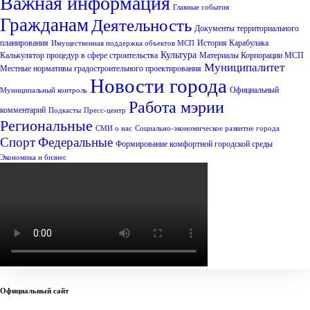
Важная информация
Главные события
Гражданам
Деятельность
Документы территориального
планирования
История Карабулака
Имущественная поддержка объектов МСП
Культура
Калькулятор процедур в сфере строительства
Материалы Корпорации МСП
Муниципалитет
Местные нормативы градостроительного проектирования
Новости города
Официальный
Муниципальный контроль
Работа мэрии
комментарий
Подкасты
Пресс-центр
Региональные
СМИ о нас
Социально-экономическое развитие города
Спорт
Федеральные
Формирование комфортной городской среды
Экономика и бизнес
Официальный сайт