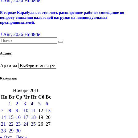
J Авг, 2026
Hdd8de
В городе Карабулак состоялось расширенное рабочее совещание по
вопросу снижения налоговой нагрузки на индивидуальных
предпринимателей.
J Авг, 2026
Hdd8de
Архивы
Архивы
Календарь
Ноябрь 2016
Пн
Вт
Ср
Чт
Пт
Сб
Вс
1
2
3
4
5
6
7
8
9
10
11
12
13
14
15
16
17
18
19
20
21
22
23
24
25
26
27
28
29
30
« Окт
Дек »