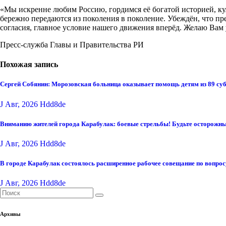
«Мы искренне любим Россию, гордимся её богатой историей, к
бережно передаются из поколения в поколение. Убеждён, что п
согласия, главное условие нашего движения вперёд. Желаю Вам у
Пресс-служба Главы и Правительства РИ
Похожая запись
Сергей Собянин: Морозовская больница оказывает помощь детям из 89 су
J Авг, 2026
Hdd8de
Вниманию жителей города Карабулак: боевые стрельбы! Будьте осторожны
J Авг, 2026
Hdd8de
В городе Карабулак состоялось расширенное рабочее совещание по вопро
J Авг, 2026
Hdd8de
Архивы