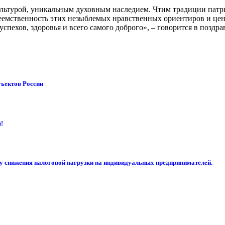
ультурой, уникальным духовным наследием. Чтим традиции патр
реемственность этих незыблемых нравственных ориентиров и це
спехов, здоровья и всего самого доброго», – говорится в поздр
бъектов России
!
су снижения налоговой нагрузки на индивидуальных предпринимателей.