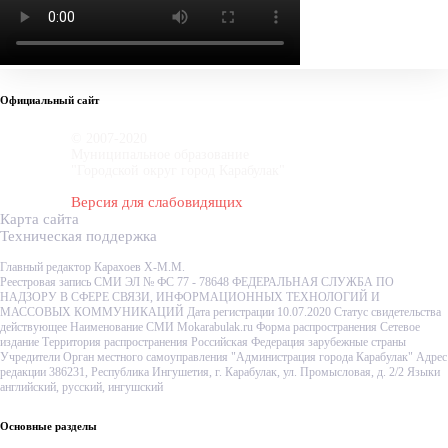
Официальный сайт
© 2007-2020
Муниципальное образование
"Городской округ город Карабулак"
Версия для слабовидящих
Карта сайта
Техническая поддержка
Главный редактор Карахоев Х-М.М.
Реестровая запись СМИ ЭЛ № ФС 77 - 78648 ФЕДЕРАЛЬНАЯ СЛУЖБА ПО
НАДЗОРУ В СФЕРЕ СВЯЗИ, ИНФОРМАЦИОННЫХ ТЕХНОЛОГИЙ И
МАССОВЫХ КОММУНИКАЦИЙ Дата регистрации 10.07.2020 Статус свидетельства
действующее Наименование СМИ Mokarabulak.ru Форма распространения Сетевое
издание Территория распространения Российская Федерация зарубежные страны
Учредители Орган местного самоуправления "Администрация города Карабулак" Адрес
редакции 386231, Республика Ингушетия, г. Карабулак, ул. Промысловая, д. 2/2 Языки
английский, русский, ингушский
Основные разделы