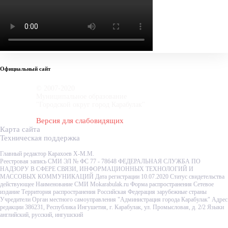
Официальный сайт
© 2007-2020
Муниципальное образование
"Городской округ город Карабулак"
Версия для слабовидящих
Карта сайта
Техническая поддержка
Главный редактор Карахоев Х-М.М.
Реестровая запись СМИ ЭЛ № ФС 77 - 78648 ФЕДЕРАЛЬНАЯ СЛУЖБА ПО
НАДЗОРУ В СФЕРЕ СВЯЗИ, ИНФОРМАЦИОННЫХ ТЕХНОЛОГИЙ И
МАССОВЫХ КОММУНИКАЦИЙ Дата регистрации 10.07.2020 Статус свидетельства
действующее Наименование СМИ Mokarabulak.ru Форма распространения Сетевое
издание Территория распространения Российская Федерация зарубежные страны
Учредители Орган местного самоуправления "Администрация города Карабулак" Адрес
редакции 386231, Республика Ингушетия, г. Карабулак, ул. Промысловая, д. 2/2 Языки
английский, русский, ингушский