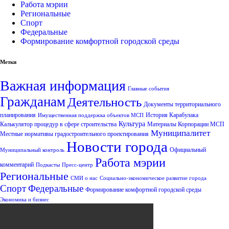
Работа мэрии
Региональные
Спорт
Федеральные
Формирование комфортной городской среды
Метки
Важная информация
Главные события
Гражданам
Деятельность
Документы территориального
планирования
История Карабулака
Имущественная поддержка объектов МСП
Культура
Калькулятор процедур в сфере строительства
Материалы Корпорации МСП
Муниципалитет
Местные нормативы градостроительного проектирования
Новости города
Официальный
Муниципальный контроль
Работа мэрии
комментарий
Подкасты
Пресс-центр
Региональные
СМИ о нас
Социально-экономическое развитие города
Спорт
Федеральные
Формирование комфортной городской среды
Экономика и бизнес