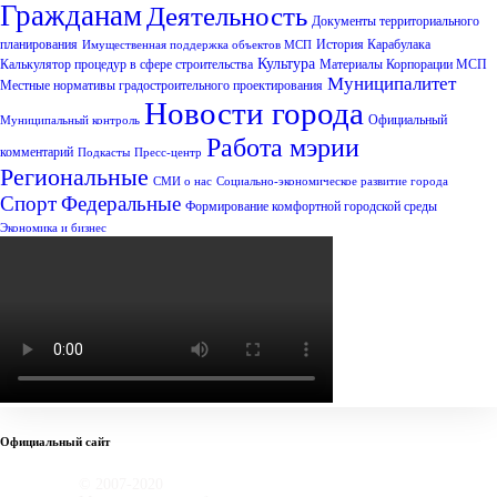
Гражданам
Деятельность
Документы территориального
планирования
История Карабулака
Имущественная поддержка объектов МСП
Культура
Калькулятор процедур в сфере строительства
Материалы Корпорации МСП
Муниципалитет
Местные нормативы градостроительного проектирования
Новости города
Официальный
Муниципальный контроль
Работа мэрии
комментарий
Подкасты
Пресс-центр
Региональные
СМИ о нас
Социально-экономическое развитие города
Спорт
Федеральные
Формирование комфортной городской среды
Экономика и бизнес
Официальный сайт
© 2007-2020