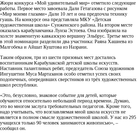
Жюри конкурса «Мой удивительный мир» отметило следующие
работы. Первое место завоевала Дали Гетагазова с рисунком
«Мир моими глазами» Дали 10 лет и она предпочла технику
гуашь. На конкурсе она представляла МКУ «Детская
художественная школа» Сунженского района. На втором месте
оказалась карабулакчанка Луиза Эстоева. Она изобразила на
холсте знаменитую кавказскую вершину Эльбрус. Третье место
в этой номинации разделили два участника: Раяна Хашиева из
Малгобека и Айшат Куштова из Назрани.
Таким образом, три из шести призовых мест достались
воспитанникам Карабулакской детской школы искусств.
Наставник талантливых ребят, председатель Союза художников
Ингушетии Муса Мартазанов особо отметил успех своих
подопечных, опередивших сверстников из трёх художественных
школ республики.
«Это, безусловно, знаковое событие для детей, которые
обучаются относительно небольшой период времени. Думаю,
это во многом заслуга требовательных педагогов. Кроме того,
надо учитывать, что возглавляемая мной школа искусств не
является в полном смысле художественной школой. У нас из 295
учащихся только 90 человек занимаются живописью», –
сообщил он.