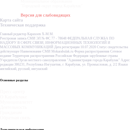
Муниципальное образование
"Городской округ город Карабулак"
Версия для слабовидящих
Карта сайта
Техническая поддержка
Главный редактор Карахоев Х-М.М.
Реестровая запись СМИ ЭЛ № ФС 77 - 78648 ФЕДЕРАЛЬНАЯ СЛУЖБА ПО
НАДЗОРУ В СФЕРЕ СВЯЗИ, ИНФОРМАЦИОННЫХ ТЕХНОЛОГИЙ И
МАССОВЫХ КОММУНИКАЦИЙ Дата регистрации 10.07.2020 Статус свидетельства
действующее Наименование СМИ Mokarabulak.ru Форма распространения Сетевое
издание Территория распространения Российская Федерация зарубежные страны
Учредители Орган местного самоуправления "Администрация города Карабулак" Адрес
редакции 386231, Республика Ингушетия, г. Карабулак, ул. Промысловая, д. 2/2 Языки
английский, русский, ингушский
Основные разделы
Пресс-центр
О Карабулаке
Муниципалитет
Деятельность
Гражданам
Обратная связь
Дополнительная информация