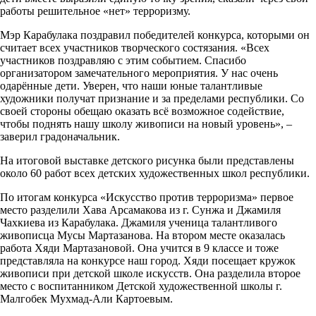
работы решительное «нет» терроризму.
Мэр Карабулака поздравил победителей конкурса, которыми он
считает всех участников творческого состязания. «Всех
участников поздравляю с этим событием. Спасибо
организатором замечательного мероприятия. У нас очень
одарённые дети. Уверен, что наши юные талантливые
художники получат признание и за пределами республики. Со
своей стороны обещаю оказать всё возможное содействие,
чтобы поднять нашу школу живописи на новый уровень», –
заверил градоначальник.
На итоговой выставке детского рисунка были представлены
около 60 работ всех детских художественных школ республики.
По итогам конкурса «Искусство против терроризма» первое
место разделили Хава Арсамакова из г. Сунжа и Джамиля
Чахкиева из Карабулака. Джамиля ученица талантливого
живописца Мусы Мартазанова. На втором месте оказалась
работа Хяди Мартазановой. Она учится в 9 классе и тоже
представляла на конкурсе наш город. Хяди посещает кружок
живописи при детской школе искусств. Она разделила второе
место с воспитанником Детской художественной школы г.
Малгобек Мухмад-Али Картоевым.