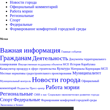
Новости города
Официальный комментарий
Работа мэрии
Региональные
Спорт
Федеральные
Формирование комфортной городской среды
Метки
Важная информация
Главные события
Гражданам
Деятельность
Документы территориального
планирования
История Карабулака
Имущественная поддержка объектов МСП
Культура
Калькулятор процедур в сфере строительства
Материалы Корпорации МСП
Муниципалитет
Местные нормативы градостроительного проектирования
Новости города
Официальный
Муниципальный контроль
Работа мэрии
комментарий
Подкасты
Пресс-центр
Региональные
СМИ о нас
Социально-экономическое развитие города
Спорт
Федеральные
Формирование комфортной городской среды
Экономика и бизнес