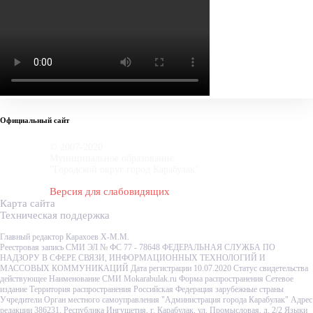
Официальный сайт
© 2007-2020
Муниципальное образование
"Городской округ город Карабулак"
Версия для слабовидящих
Карта сайта
Техническая поддержка
Главный редактор Карахоев Х-М.М.
Реестровая запись СМИ ЭЛ № ФС 77 - 78648 ФЕДЕРАЛЬНАЯ СЛУЖБА ПО
НАДЗОРУ В СФЕРЕ СВЯЗИ, ИНФОРМАЦИОННЫХ ТЕХНОЛОГИЙ И
МАССОВЫХ КОММУНИКАЦИЙ Дата регистрации 10.07.2020 Статус свидетельства
действующее Наименование СМИ Mokarabulak.ru Форма распространения Сетевое
издание Территория распространения Российская Федерация зарубежные страны
Учредители Орган местного самоуправления "Администрация города Карабулак" Адрес
редакции 386231, Республика Ингушетия, г. Карабулак, ул. Промысловая, д. 2/2 Языки