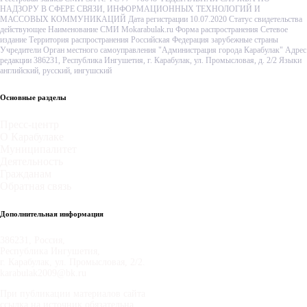
НАДЗОРУ В СФЕРЕ СВЯЗИ, ИНФОРМАЦИОННЫХ ТЕХНОЛОГИЙ И
МАССОВЫХ КОММУНИКАЦИЙ Дата регистрации 10.07.2020 Статус свидетельства
действующее Наименование СМИ Mokarabulak.ru Форма распространения Сетевое
издание Территория распространения Российская Федерация зарубежные страны
Учредители Орган местного самоуправления "Администрация города Карабулак" Адрес
редакции 386231, Республика Ингушетия, г. Карабулак, ул. Промысловая, д. 2/2 Языки
английский, русский, ингушский
Основные разделы
Пресс-центр
О Карабулаке
Муниципалитет
Деятельность
Гражданам
Обратная связь
Дополнительная информация
386231, Россия,
Республика Ингушетия,
г. Карабулак, ул. Промысловая, 2/2.
karabulak2009@bk.ru
При публикации материалов сайта
ссылка на источник обязательна.