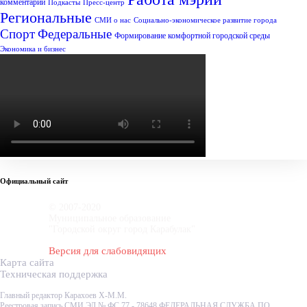
комментарий
Подкасты
Пресс-центр
Региональные
СМИ о нас
Социально-экономическое развитие города
Спорт
Федеральные
Формирование комфортной городской среды
Экономика и бизнес
Официальный сайт
© 2007-2020
Муниципальное образование
"Городской округ город Карабулак"
Версия для слабовидящих
Карта сайта
Техническая поддержка
Главный редактор Карахоев Х-М.М.
Реестровая запись СМИ ЭЛ № ФС 77 - 78648 ФЕДЕРАЛЬНАЯ СЛУЖБА ПО