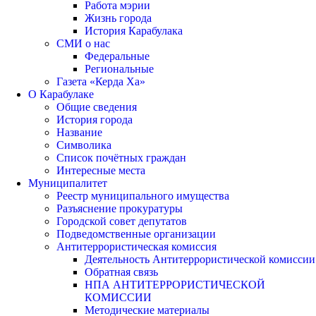
Работа мэрии
Жизнь города
История Карабулака
СМИ о нас
Федеральные
Региональные
Газета «Керда Ха»
О Карабулаке
Общие сведения
История города
Название
Символика
Список почётных граждан
Интересные места
Муниципалитет
Реестр муниципального имущества
Разъяснение прокуратуры
Городской совет депутатов
Подведомственные организации
Антитеррористическая комиссия
Деятельность Антитеррористической комиссии
Обратная связь
НПА АНТИТЕРРОРИСТИЧЕСКОЙ
КОМИССИИ
Методические материалы