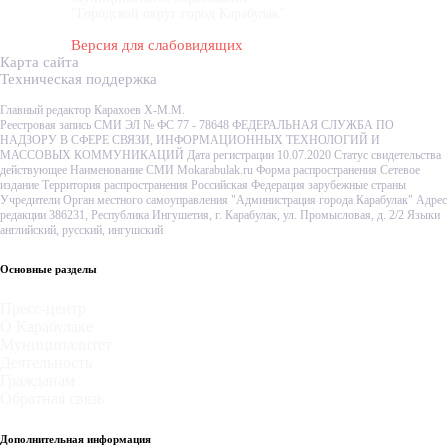
"Городской округ город Карабулак"
Версия для слабовидящих
Карта сайта
Техническая поддержка
Главный редактор Карахоев Х-М.М.
Реестровая запись СМИ ЭЛ № ФС 77 - 78648 ФЕДЕРАЛЬНАЯ СЛУЖБА ПО
НАДЗОРУ В СФЕРЕ СВЯЗИ, ИНФОРМАЦИОННЫХ ТЕХНОЛОГИЙ И
МАССОВЫХ КОММУНИКАЦИЙ Дата регистрации 10.07.2020 Статус свидетельства
действующее Наименование СМИ Mokarabulak.ru Форма распространения Сетевое
издание Территория распространения Российская Федерация зарубежные страны
Учредители Орган местного самоуправления "Администрация города Карабулак" Адрес
редакции 386231, Республика Ингушетия, г. Карабулак, ул. Промысловая, д. 2/2 Языки
английский, русский, ингушский
Основные разделы
Пресс-центр
О Карабулаке
Муниципалитет
Деятельность
Гражданам
Обратная связь
Дополнительная информация