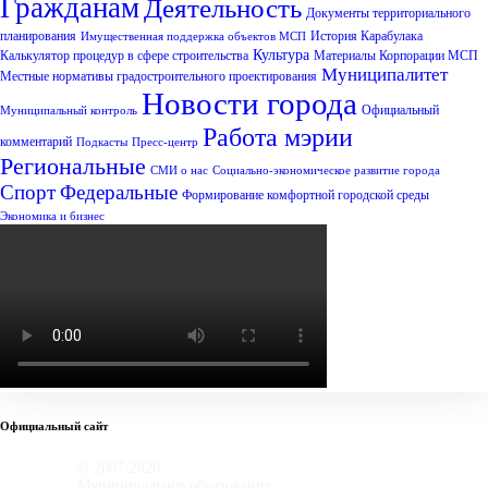
Гражданам
Деятельность
Документы территориального
планирования
История Карабулака
Имущественная поддержка объектов МСП
Культура
Калькулятор процедур в сфере строительства
Материалы Корпорации МСП
Муниципалитет
Местные нормативы градостроительного проектирования
Новости города
Официальный
Муниципальный контроль
Работа мэрии
комментарий
Подкасты
Пресс-центр
Региональные
СМИ о нас
Социально-экономическое развитие города
Спорт
Федеральные
Формирование комфортной городской среды
Экономика и бизнес
Официальный сайт
© 2007-2020
Муниципальное образование