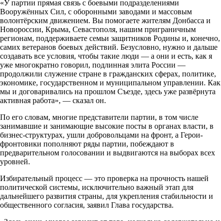
«У партии прямая связь с боевыми подразделениями
Вооружённых Сил, с оборонными заводами и массовым
волонтёрским движением. Вы помогаете жителям Донбасса и
Новороссии, Крыма, Севастополя, нашим приграничным
регионам, поддерживаете семьи защитников Родины и, конечно,
самих ветеранов боевых действий. Безусловно, нужно и дальше
создавать все условия, чтобы такие люди — а они и есть, как я
уже многократно говорил, подлинная элита России —
продолжили служение стране в гражданских сферах, политике,
экономике, государственном и муниципальном управлении. Как
мы и договаривались на прошлом Съезде, здесь уже развёрнута
активная работа», — сказал он.
По его словам, многие представители партии, в том числе
занимавшие и занимающие высокие посты в органах власти, в
бизнес-структурах, ушли добровольцами на фронт, а Герои-
фронтовики пополняют ряды партии, побеждают в
предварительном голосовании и выдвигаются на выборах всех
уровней.
Избирательный процесс — это проверка на прочность нашей
политической системы, исключительно важный этап для
дальнейшего развития страны, для укрепления стабильности и
общественного согласия, заявил Глава государства.