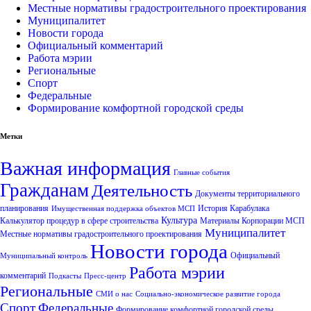
Местные нормативы градостроительного проектирования
Муниципалитет
Новости города
Официальный комментарий
Работа мэрии
Региональные
Спорт
Федеральные
Формирование комфортной городской среды
Метки
Важная информация
Главные события
Гражданам
Деятельность
Документы территориального
планирования
История Карабулака
Имущественная поддержка объектов МСП
Культура
Калькулятор процедур в сфере строительства
Материалы Корпорации МСП
Муниципалитет
Местные нормативы градостроительного проектирования
Новости города
Официальный
Муниципальный контроль
Работа мэрии
комментарий
Подкасты
Пресс-центр
Региональные
СМИ о нас
Социально-экономическое развитие города
Спорт
Федеральные
Формирование комфортной городской среды