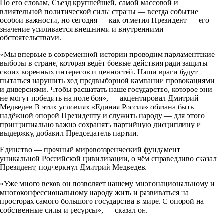
По его словам, Съезд крупнейшей, самой массовой и
влиятельной политической силы страны — всегда событие
особой важности, но сегодня — как отметил Президент — его
значение усиливается внешними и внутренними
обстоятельствами.
«Мы впервые в современной истории проводим парламентские
выборы в стране, которая ведёт боевые действия ради защиты
своих коренных интересов и ценностей. Наши враги будут
пытаться нарушить ход предвыборной кампании провокациями
и диверсиями. Чтобы расшатать наше государство, которое они
не могут победить на поле боя», — акцентировал Дмитрий
Медведев.В этих условиях «Единая Россия» обязана быть
надёжной опорой Президенту и служить народу — для этого
принципиально важно сохранять партийную дисциплину и
выдержку, добавил Председатель партии.
Единство — прочный мировоззренческий фундамент
уникальной Российской цивилизации, о чём справедливо сказал
Президент, подчеркнул Дмитрий Медведев.
«Уже много веков он позволяет нашему многонациональному и
многоконфессиональному народу жить и развиваться на
просторах самого большого государства в мире. С опорой на
собственные силы и ресурсы», — сказал он.