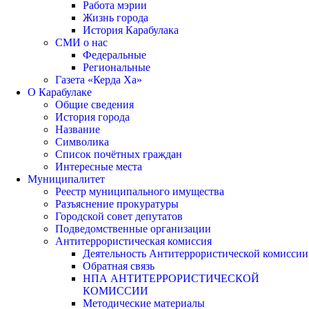
Работа мэрии
Жизнь города
История Карабулака
СМИ о нас
Федеральные
Региональные
Газета «Керда Ха»
О Карабулаке
Общие сведения
История города
Название
Символика
Список почётных граждан
Интересные места
Муниципалитет
Реестр муниципального имущества
Разъяснение прокуратуры
Городской совет депутатов
Подведомственные организации
Антитеррористическая комиссия
Деятельность Антитеррористической комиссии
Обратная связь
НПА АНТИТЕРРОРИСТИЧЕСКОЙ
КОМИССИИ
Методические материалы