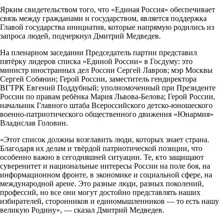
Ярким свидетельством того, что «Единая Россия» обеспечивает
связь между гражданами и государством, является поддержка
Главой государства инициатив, которые напрямую родились из
запроса людей, подчеркнул Дмитрий Медведев.
На пленарном заседании Председатель партии представил
пятёрку лидеров списка «Единой России» в Госдуму: это
министр иностранных дел России Сергей Лавров; мэр Москвы
Сергей Собянин; Герой России, заместитель гендиректора
ВГТРК Евгений Поддубный; уполномоченный при Президенте
России по правам ребёнка Мария Львова-Белова; Герой России,
начальник Главного штаба Всероссийского детско-юношеского
военно-патриотического общественного движения «Юнармия»
Владислав Головин.
«Этот список должны возглавить люди, которых знает страна.
Благодаря их делам и твёрдой патриотической позиции, что
особенно важно в сегодняшней ситуации. Те, кто защищают
суверенитет и национальные интересы России на поле боя, на
информационном фронте, в экономике и социальной сфере, на
международной арене. Это разные люди, разных поколений,
профессий, но все они могут достойно представлять наших
избирателей, сторонников и единомышленников — то есть нашу
великую Родину», — сказал Дмитрий Медведев.