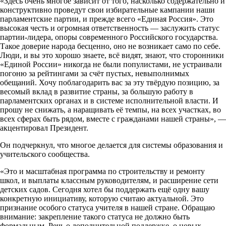
«Здесь очень многое зависит от того, насколько содержательно и
конструктивно проведут свои избирательные кампании наши
парламентские партии, и прежде всего «Единая Россия». Это
высокая честь и огромная ответственность — заслужить статус
партии-лидера, опоры современного Российского государства.
Такое доверие народа бесценно, оно не возникает само по себе.
Люди, и вы это хорошо знаете, всё видят, знают, что сторонники
«Единой России» никогда не были популистами, не устраивали
погоню за рейтингами за счёт пустых, невыполнимых
обещаний. Хочу поблагодарить вас за эту твёрдую позицию, за
весомый вклад в развитие страны, за большую работу в
парламентских органах и в системе исполнительной власти. И
прошу не снижать, а наращивать её темпы, на всех участках, во
всех сферах быть рядом, вместе с гражданами нашей страны», —
акцентировал Президент.
Он подчеркнул, что многое делается для системы образования и
учительского сообщества.
«Это и масштабная программа по строительству и ремонту
школ, и выплаты классным руководителям, и расширение сети
детских садов. Сегодня хотел бы поддержать ещё одну вашу
конкретную инициативу, которую считаю актуальной. Это
признание особого статуса учителя в нашей стране. Обращаю
внимание: закрепление такого статуса не должно быть
формальным. Речь о дополнительной поддержке, о новых