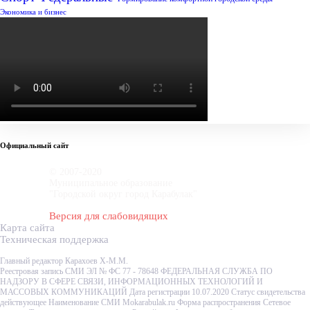
Экономика и бизнес
Официальный сайт
© 2007-2020
Муниципальное образование
"Городской округ город Карабулак"
Версия для слабовидящих
Карта сайта
Техническая поддержка
Главный редактор Карахоев Х-М.М.
Реестровая запись СМИ ЭЛ № ФС 77 - 78648 ФЕДЕРАЛЬНАЯ СЛУЖБА ПО
НАДЗОРУ В СФЕРЕ СВЯЗИ, ИНФОРМАЦИОННЫХ ТЕХНОЛОГИЙ И
МАССОВЫХ КОММУНИКАЦИЙ Дата регистрации 10.07.2020 Статус свидетельства
действующее Наименование СМИ Mokarabulak.ru Форма распространения Сетевое