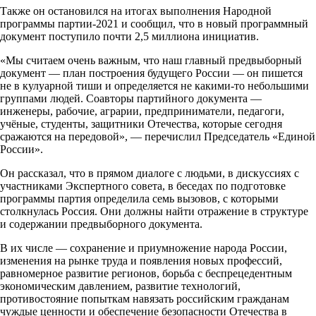
Также он остановился на итогах выполнения Народной
программы партии-2021 и сообщил, что в новый программный
документ поступило почти 2,5 миллиона инициатив.
«Мы считаем очень важным, что наш главный предвыборный
документ — план построения будущего России — он пишется
не в кулуарной тиши и определяется не какими-то небольшими
группами людей. Соавторы партийного документа —
инженеры, рабочие, аграрии, предприниматели, педагоги,
учёные, студенты, защитники Отечества, которые сегодня
сражаются на передовой», — перечислил Председатель «Единой
России».
Он рассказал, что в прямом диалоге с людьми, в дискуссиях с
участниками Экспертного совета, в беседах по подготовке
программы партия определила семь вызовов, с которыми
столкнулась Россия. Они должны найти отражение в структуре
и содержании предвыборного документа.
В их числе — сохранение и приумножение народа России,
изменения на рынке труда и появления новых профессий,
равномерное развитие регионов, борьба с беспрецедентным
экономическим давлением, развитие технологий,
противостояние попыткам навязать российским гражданам
чуждые ценности и обеспечение безопасности Отечества в