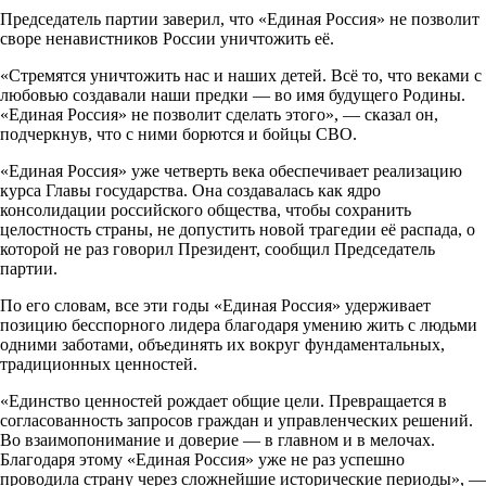
Председатель партии заверил, что «Единая Россия» не позволит
своре ненавистников России уничтожить её.
«Стремятся уничтожить нас и наших детей. Всё то, что веками с
любовью создавали наши предки — во имя будущего Родины.
«Единая Россия» не позволит сделать этого», — сказал он,
подчеркнув, что с ними борются и бойцы СВО.
«Единая Россия» уже четверть века обеспечивает реализацию
курса Главы государства. Она создавалась как ядро
консолидации российского общества, чтобы сохранить
целостность страны, не допустить новой трагедии её распада, о
которой не раз говорил Президент, сообщил Председатель
партии.
По его словам, все эти годы «Единая Россия» удерживает
позицию бесспорного лидера благодаря умению жить с людьми
одними заботами, объединять их вокруг фундаментальных,
традиционных ценностей.
«Единство ценностей рождает общие цели. Превращается в
согласованность запросов граждан и управленческих решений.
Во взаимопонимание и доверие — в главном и в мелочах.
Благодаря этому «Единая Россия» уже не раз успешно
проводила страну через сложнейшие исторические периоды», —