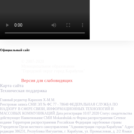
Официальный сайт
© 2007-2020
Муниципальное образование
"Городской округ город Карабулак"
Версия для слабовидящих
Карта сайта
Техническая поддержка
Главный редактор Карахоев Х-М.М.
Реестровая запись СМИ ЭЛ № ФС 77 - 78648 ФЕДЕРАЛЬНАЯ СЛУЖБА ПО
НАДЗОРУ В СФЕРЕ СВЯЗИ, ИНФОРМАЦИОННЫХ ТЕХНОЛОГИЙ И
МАССОВЫХ КОММУНИКАЦИЙ Дата регистрации 10.07.2020 Статус свидетельства
действующее Наименование СМИ Mokarabulak.ru Форма распространения Сетевое
издание Территория распространения Российская Федерация зарубежные страны
Учредители Орган местного самоуправления "Администрация города Карабулак" Адрес
редакции 386231, Республика Ингушетия, г. Карабулак, ул. Промысловая, д. 2/2 Языки