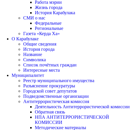
Работа мэрии
Жизнь города
История Карабулака
СМИ о нас
Федеральные
Региональные
Газета «Керда Ха»
О Карабулаке
Общие сведения
История города
Название
Символика
Список почётных граждан
Интересные места
Муниципалитет
Реестр муниципального имущества
Разъяснение прокуратуры
Городской совет депутатов
Подведомственные организации
Антитеррористическая комиссия
Деятельность Антитеррористической комиссии
Обратная связь
НПА АНТИТЕРРОРИСТИЧЕСКОЙ
КОМИССИИ
Методические материалы