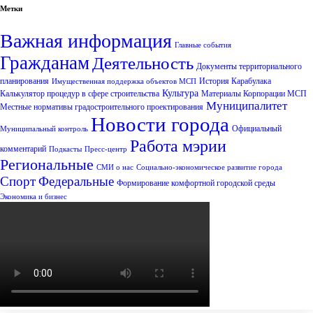
Метки
Важная информация
Главные события
Гражданам
Деятельность
Документы территориального
планирования
История Карабулака
Имущественная поддержка объектов МСП
Культура
Калькулятор процедур в сфере строительства
Материалы Корпорации МСП
Муниципалитет
Местные нормативы градостроительного проектирования
Новости города
Официальный
Муниципальный контроль
Работа мэрии
комментарий
Подкасты
Пресс-центр
Региональные
СМИ о нас
Социально-экономическое развитие города
Спорт
Федеральные
Формирование комфортной городской среды
Экономика и бизнес