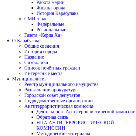
Работа мэрии
Жизнь города
История Карабулака
СМИ о нас
Федеральные
Региональные
Газета «Керда Ха»
О Карабулаке
Общие сведения
История города
Название
Символика
Список почётных граждан
Интересные места
Муниципалитет
Реестр муниципального имущества
Разъяснение прокуратуры
Городской совет депутатов
Подведомственные организации
Антитеррористическая комиссия
Деятельность Антитеррористической комиссии
Обратная связь
НПА АНТИТЕРРОРИСТИЧЕСКОЙ
КОМИССИИ
Методические материалы