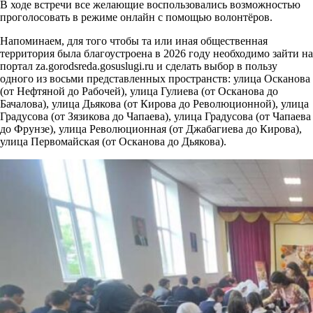
В ходе встречи все желающие воспользовались возможностью
проголосовать в режиме онлайн с помощью волонтëров.
Напоминаем, для того чтобы та или иная общественная
территория была благоустроена в 2026 году необходимо зайти на
портал za.gorodsreda.gosuslugi.ru и сделать выбор в пользу
одного из восьми представленных пространств: улица Осканова
(от Нефтяной до Рабочей), улица Гулиева (от Осканова до
Бачалова), улица Дьякова (от Кирова до Революционной), улица
Градусова (от Зязикова до Чапаева), улица Градусова (от Чапаева
до Фрунзе), улица Революционная (от Джабагиева до Кирова),
улица Первомайская (от Осканова до Дьякова).