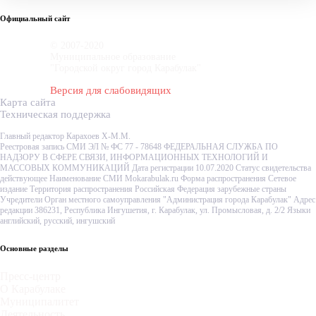
Официальный сайт
© 2007-2020
Муниципальное образование
"Городской округ город Карабулак"
Версия для слабовидящих
Карта сайта
Техническая поддержка
Главный редактор Карахоев Х-М.М.
Реестровая запись СМИ ЭЛ № ФС 77 - 78648 ФЕДЕРАЛЬНАЯ СЛУЖБА ПО
НАДЗОРУ В СФЕРЕ СВЯЗИ, ИНФОРМАЦИОННЫХ ТЕХНОЛОГИЙ И
МАССОВЫХ КОММУНИКАЦИЙ Дата регистрации 10.07.2020 Статус свидетельства
действующее Наименование СМИ Mokarabulak.ru Форма распространения Сетевое
издание Территория распространения Российская Федерация зарубежные страны
Учредители Орган местного самоуправления "Администрация города Карабулак" Адрес
редакции 386231, Республика Ингушетия, г. Карабулак, ул. Промысловая, д. 2/2 Языки
английский, русский, ингушский
Основные разделы
Пресс-центр
О Карабулаке
Муниципалитет
Деятельность