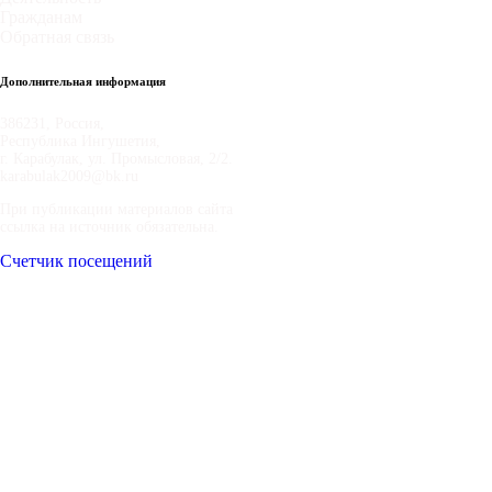
Гражданам
Обратная связь
Дополнительная информация
386231, Россия,
Республика Ингушетия,
г. Карабулак, ул. Промысловая, 2/2.
karabulak2009@bk.ru
При публикации материалов сайта
ссылка на источник обязательна.
Счетчик посещений