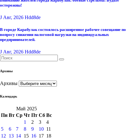
Вниманию жителей города Карабулак: боевые стрельбы! Будьте
осторожны!
J Авг, 2026
Hdd8de
В городе Карабулак состоялось расширенное рабочее совещание по
вопросу снижения налоговой нагрузки на индивидуальных
предпринимателей.
J Авг, 2026
Hdd8de
Архивы
Архивы
Календарь
Май 2025
Пн
Вт
Ср
Чт
Пт
Сб
Вс
1
2
3
4
5
6
7
8
9
10
11
12
13
14
15
16
17
18