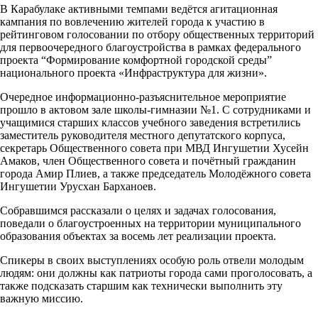
В Карабулаке активными темпами ведëтся агитационная
кампания по вовлечению жителей города к участию в
рейтинговом голосовании по отбору общественных территорий
для первоочередного благоустройства в рамках федерального
проекта “Формирование комфортной городской среды”
национального проекта «Инфраструктура для жизни».
Очередное информационно-разъяснительное мероприятие
прошло в актовом зале школы-гимназии №1. С сотрудниками и
учащимися старших классов учебного заведения встретились
заместитель руководителя местного депутатского корпуса,
секретарь Общественного совета при МВД Ингушетии Хусейн
Амаков, член Общественного совета и почётный гражданин
города Амир Плиев, а также председатель Молодëжного совета
Ингушетии Урусхан Барханоев.
Собравшимся рассказали о целях и задачах голосования,
поведали о благоустроенных на территории муниципального
образования объектах за восемь лет реализации проекта.
Спикеры в своих выступлениях особую роль отвели молодым
людям: они должны как патриоты города сами проголосовать, а
также подсказать старшим как технически выполнить эту
важную миссию.