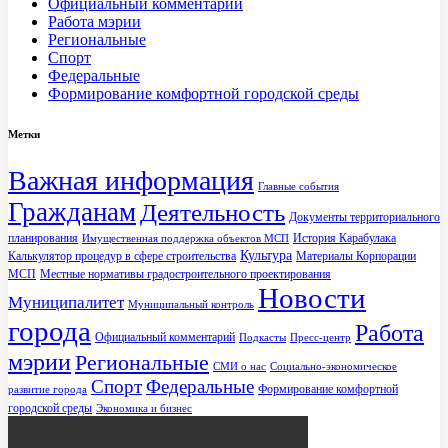
Официальный комментарий
Работа мэрии
Региональные
Спорт
Федеральные
Формирование комфортной городской среды
Метки
Важная информация
Главные события
Гражданам
Деятельность
Документы территориального
планирования
История Карабулака
Имущественная поддержка объектов МСП
Культура
Калькулятор процедур в сфере строительства
Материалы Корпорации
МСП
Местные нормативы градостроительного проектирования
Новости
Муниципалитет
Муниципальный контроль
города
Работа
Официальный комментарий
Подкасты
Пресс-центр
мэрии
Региональные
СМИ о нас
Социально-экономическое
Спорт
Федеральные
Формирование комфортной
развитие города
городской среды
Экономика и бизнес