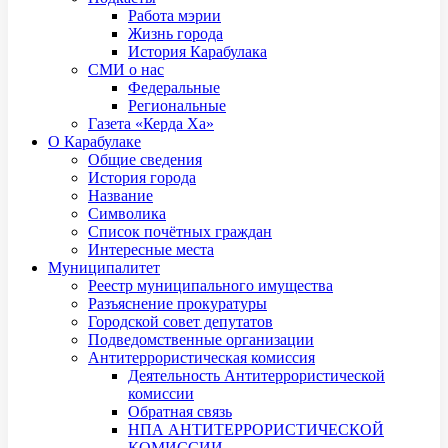
Работа мэрии
Жизнь города
История Карабулака
СМИ о нас
Федеральные
Региональные
Газета «Керда Ха»
О Карабулаке
Общие сведения
История города
Название
Символика
Список почётных граждан
Интересные места
Муниципалитет
Реестр муниципального имущества
Разъяснение прокуратуры
Городской совет депутатов
Подведомственные организации
Антитеррористическая комиссия
Деятельность Антитеррористической
комиссии
Обратная связь
НПА АНТИТЕРРОРИСТИЧЕСКОЙ
КОМИССИИ