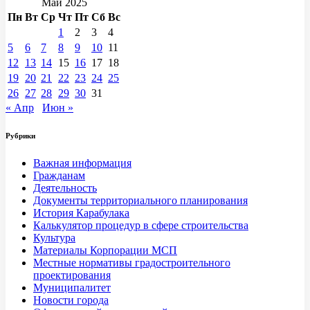
Май 2025
Пн
Вт
Ср
Чт
Пт
Сб
Вс
1
2
3
4
5
6
7
8
9
10
11
12
13
14
15
16
17
18
19
20
21
22
23
24
25
26
27
28
29
30
31
« Апр
Июн »
Рубрики
Важная информация
Гражданам
Деятельность
Документы территориального планирования
История Карабулака
Калькулятор процедур в сфере строительства
Культура
Материалы Корпорации МСП
Местные нормативы градостроительного
проектирования
Муниципалитет
Новости города