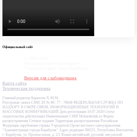
Официальный сайт
© 2007-2020
Муниципальное образование
"Городской округ город Карабулак"
Версия для слабовидящих
Карта сайта
Техническая поддержка
Главный редактор Карахоев Х-М.М.
Реестровая запись СМИ ЭЛ № ФС 77 - 78648 ФЕДЕРАЛЬНАЯ СЛУЖБА ПО
НАДЗОРУ В СФЕРЕ СВЯЗИ, ИНФОРМАЦИОННЫХ ТЕХНОЛОГИЙ И
МАССОВЫХ КОММУНИКАЦИЙ Дата регистрации 10.07.2020 Статус
свидетельства действующее Наименование СМИ Mokarabulak.ru Форма
распространения Сетевое издание Территория распространения Российская
Федерация зарубежные страны Учредители Орган местного самоуправления
"Администрация города Карабулак" Адрес редакции 386231, Республика Ингушетия,
г. Карабулак, ул. Промысловая, д. 2/2 Языки английский, русский, ингушский