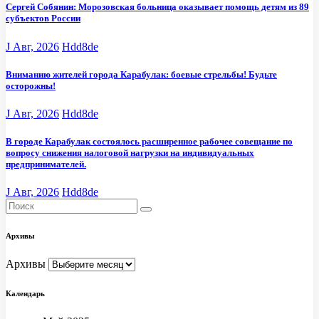
Сергей Собянин: Морозовская больница оказывает помощь детям из 89
субъектов России
J Авг, 2026
Hdd8de
Вниманию жителей города Карабулак: боевые стрельбы! Будьте
осторожны!
J Авг, 2026
Hdd8de
В городе Карабулак состоялось расширенное рабочее совещание по
вопросу снижения налоговой нагрузки на индивидуальных
предпринимателей.
J Авг, 2026
Hdd8de
Архивы
Архивы
Календарь