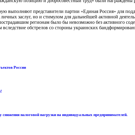
ражданскую позицию и добросовестный труд» были награждены 
рую выполняют представители партии «Единая Россия» для подд
 личных заслуг, но и стимулом для дальнейшей активной деятель
 пострадавшим регионам было бы невозможно без активного со
м вследствие обстрелов со стороны украинских бандформирован
бъектов России
!
су снижения налоговой нагрузки на индивидуальных предпринимателей.