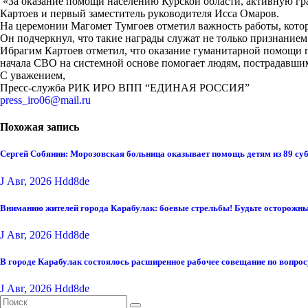
«За оказание помощи населению Курской области, активную г
Картоев и первый заместитель руководителя Исса Омаров.
На церемонии Магомет Тумгоев отметил важность работы, кото
Он подчеркнул, что такие награды служат не только признанием
Ибрагим Картоев отметил, что оказание гуманитарной помощи
начала СВО на системной основе помогает людям, пострадавши
С уважением,
Пресс-служба РИК ИРО ВПП “ЕДИНАЯ РОССИЯ”
press_iro06@mail.ru
Похожая запись
Сергей Собянин: Морозовская больница оказывает помощь детям из 89 су
J Авг, 2026
Hdd8de
Вниманию жителей города Карабулак: боевые стрельбы! Будьте осторожны
J Авг, 2026
Hdd8de
В городе Карабулак состоялось расширенное рабочее совещание по вопро
J Авг, 2026
Hdd8de