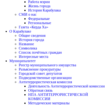
Работа мэрии
Жизнь города
История Карабулака
СМИ о нас
Федеральные
Региональные
Газета «Керда Ха»
О Карабулаке
Общие сведения
История города
Название
Символика
Список почётных граждан
Интересные места
Муниципалитет
Реестр муниципального имущества
Разъяснение прокуратуры
Городской совет депутатов
Подведомственные организации
Антитеррористическая комиссия
Деятельность Антитеррористической комиссии
Обратная связь
НПА АНТИТЕРРОРИСТИЧЕСКОЙ
КОМИССИИ
Методические материалы