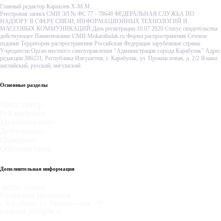
Главный редактор Карахоев Х-М.М.
Реестровая запись СМИ ЭЛ № ФС 77 - 78648 ФЕДЕРАЛЬНАЯ СЛУЖБА ПО
НАДЗОРУ В СФЕРЕ СВЯЗИ, ИНФОРМАЦИОННЫХ ТЕХНОЛОГИЙ И
МАССОВЫХ КОММУНИКАЦИЙ Дата регистрации 10.07.2020 Статус свидетельства
действующее Наименование СМИ Mokarabulak.ru Форма распространения Сетевое
издание Территория распространения Российская Федерация зарубежные страны
Учредители Орган местного самоуправления "Администрация города Карабулак" Адрес
редакции 386231, Республика Ингушетия, г. Карабулак, ул. Промысловая, д. 2/2 Языки
английский, русский, ингушский
Основные разделы
Пресс-центр
О Карабулаке
Муниципалитет
Деятельность
Гражданам
Обратная связь
Дополнительная информация
386231, Россия,
Республика Ингушетия,
г. Карабулак, ул. Промысловая, 2/2.
karabulak2009@bk.ru