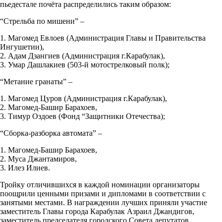
пьедестале почёта распределились таким образом:
“Стрельба по мишени” –
1. Магомед Евлоев (Администрация Главы и Правительства
Ингушетии),
2. Адам Дзангиев (Администрация г.Карабулак),
3. Умар Дашлакиев (503-й мотострелковый полк);
“Метание гранаты” –
1. Магомед Цуров (Администрация г.Карабулак),
2. Магомед-Башир Барахоев,
3. Тимур Оздоев (Фонд “Защитники Отечества);
“Сборка-разборка автомата” –
1. Магомед-Башир Барахоев,
2. Муса Джантамиров,
3. Илез Илиев.
Тройку отличившихся в каждой номинации организаторы
поощрили ценными призами и дипломами в соответствии с
занятыми местами. В награждении лучших приняли участие
заместитель Главы города Карабулак Азраил Джандигов,
заместитель председателя городского Совета депутатов,