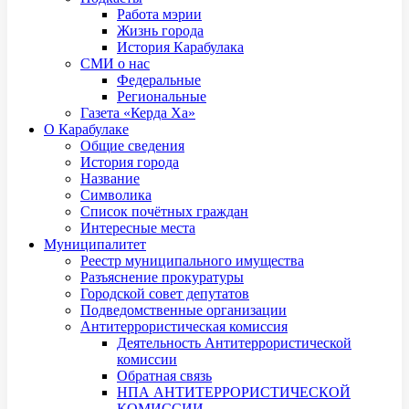
Работа мэрии
Жизнь города
История Карабулака
СМИ о нас
Федеральные
Региональные
Газета «Керда Ха»
О Карабулаке
Общие сведения
История города
Название
Символика
Список почётных граждан
Интересные места
Муниципалитет
Реестр муниципального имущества
Разъяснение прокуратуры
Городской совет депутатов
Подведомственные организации
Антитеррористическая комиссия
Деятельность Антитеррористической
комиссии
Обратная связь
НПА АНТИТЕРРОРИСТИЧЕСКОЙ
КОМИССИИ