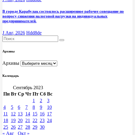
В городе Карабулак состоялось расширенное рабочее совещание по
вопросу снижения налоговой нагрузки на индивидуальных
предпринимателей.
J Авг, 2026
Hdd8de
Архивы
Архивы
Календарь
Сентябрь 2023
Пн
Вт
Ср
Чт
Пт
Сб
Вс
1
2
3
4
5
6
7
8
9
10
11
12
13
14
15
16
17
18
19
20
21
22
23
24
25
26
27
28
29
30
« Авг
Окт »