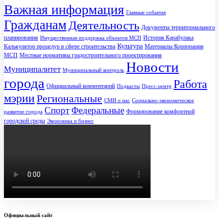
Важная информация
Главные события
Гражданам
Деятельность
Документы территориального
планирования
История Карабулака
Имущественная поддержка объектов МСП
Культура
Калькулятор процедур в сфере строительства
Материалы Корпорации
МСП
Местные нормативы градостроительного проектирования
Новости
Муниципалитет
Муниципальный контроль
города
Работа
Официальный комментарий
Подкасты
Пресс-центр
мэрии
Региональные
СМИ о нас
Социально-экономическое
Спорт
Федеральные
Формирование комфортной
развитие города
городской среды
Экономика и бизнес
Официальный сайт