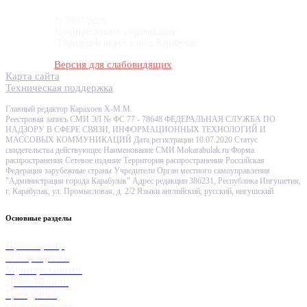
© 2007-2020
Муниципальное образование
"Городской округ город Карабулак"
Версия для слабовидящих
Карта сайта
Техническая поддержка
Главный редактор Карахоев Х-М.М.
Реестровая запись СМИ ЭЛ № ФС 77 - 78648 ФЕДЕРАЛЬНАЯ СЛУЖБА ПО
НАДЗОРУ В СФЕРЕ СВЯЗИ, ИНФОРМАЦИОННЫХ ТЕХНОЛОГИЙ И
МАССОВЫХ КОММУНИКАЦИЙ Дата регистрации 10.07.2020 Статус
свидетельства действующее Наименование СМИ Mokarabulak.ru Форма
распространения Сетевое издание Территория распространения Российская
Федерация зарубежные страны Учредители Орган местного самоуправления
"Администрация города Карабулак" Адрес редакции 386231, Республика Ингушетия,
г. Карабулак, ул. Промысловая, д. 2/2 Языки английский, русский, ингушский
Основные разделы
Пресс-центр
О Карабулаке
Муниципалитет
Деятельность
Гражданам
Обратная связь