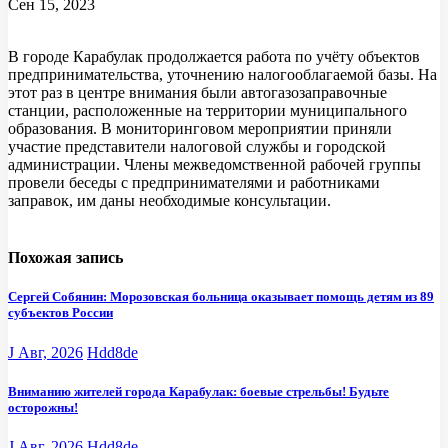
Сен 15, 2023
В городе Карабулак продолжается работа по учёту объектов
предпринимательства, уточнению налогооблагаемой базы. На
этот раз в центре внимания были автогазозаправочные
станции, расположенные на территории муниципального
образования. В мониторинговом мероприятии приняли
участие представители налоговой службы и городской
администрации. Члены межведомственной рабочей группы
провели беседы с предпринимателями и работниками
заправок, им даны необходимые консультации.
Похожая запись
Сергей Собянин: Морозовская больница оказывает помощь детям из 89
субъектов России
J Авг, 2026
Hdd8de
Вниманию жителей города Карабулак: боевые стрельбы! Будьте
осторожны!
J Авг, 2026
Hdd8de