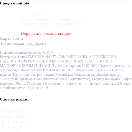
Официальный сайт
© 2007-2020
Муниципальное образование
"Городской округ город Карабулак"
Версия для слабовидящих
Карта сайта
Техническая поддержка
Главный редактор Карахоев Х-М.М.
Реестровая запись СМИ ЭЛ № ФС 77 - 78648 ФЕДЕРАЛЬНАЯ СЛУЖБА ПО
НАДЗОРУ В СФЕРЕ СВЯЗИ, ИНФОРМАЦИОННЫХ ТЕХНОЛОГИЙ И
МАССОВЫХ КОММУНИКАЦИЙ Дата регистрации 10.07.2020 Статус свидетельства
действующее Наименование СМИ Mokarabulak.ru Форма распространения Сетевое
издание Территория распространения Российская Федерация зарубежные страны
Учредители Орган местного самоуправления "Администрация города Карабулак" Адрес
редакции 386231, Республика Ингушетия, г. Карабулак, ул. Промысловая, д. 2/2 Языки
английский, русский, ингушский
Основные разделы
Пресс-центр
О Карабулаке
Муниципалитет
Деятельность