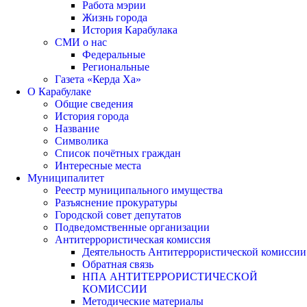
Работа мэрии
Жизнь города
История Карабулака
СМИ о нас
Федеральные
Региональные
Газета «Керда Ха»
О Карабулаке
Общие сведения
История города
Название
Символика
Список почётных граждан
Интересные места
Муниципалитет
Реестр муниципального имущества
Разъяснение прокуратуры
Городской совет депутатов
Подведомственные организации
Антитеррористическая комиссия
Деятельность Антитеррористической комиссии
Обратная связь
НПА АНТИТЕРРОРИСТИЧЕСКОЙ
КОМИССИИ
Методические материалы