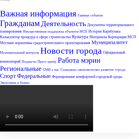
Важная информация
Главные события
Гражданам
Деятельность
Документы территориального
планирования
История Карабулака
Имущественная поддержка объектов МСП
Культура
Калькулятор процедур в сфере строительства
Материалы Корпорации МСП
Муниципалитет
Местные нормативы градостроительного проектирования
Новости города
Официальный
Муниципальный контроль
Работа мэрии
комментарий
Подкасты
Пресс-центр
Региональные
СМИ о нас
Социально-экономическое развитие города
Спорт
Федеральные
Формирование комфортной городской среды
Экономика и бизнес