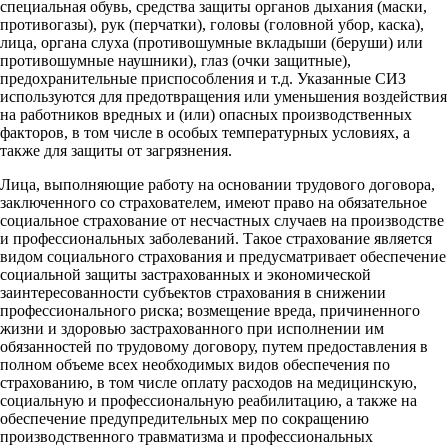
специальная обувь, средства защиты органов дыхания (маски,
противогазы), рук (перчатки), головы (головной убор, каска),
лица, органа слуха (противошумные вкладыши (беруши) или
противошумные наушники), глаз (очки защитные),
предохранительные приспособления и т.д. Указанные СИЗ
используются для предотвращения или уменьшения воздействия
на работников вредных и (или) опасных производственных
факторов, в том числе в особых температурных условиях, а
также для защиты от загрязнения.
Лица, выполняющие работу на основании трудового договора,
заключенного со страхователем, имеют право на обязательное
социальное страхование от несчастных случаев на производстве
и профессиональных заболеваний. Такое страхование является
видом социального страхования и предусматривает обеспечение
социальной защиты застрахованных и экономической
заинтересованности субъектов страхования в снижении
профессионального риска; возмещение вреда, причиненного
жизни и здоровью застрахованного при исполнении им
обязанностей по трудовому договору, путем предоставления в
полном объеме всех необходимых видов обеспечения по
страхованию, в том числе оплату расходов на медицинскую,
социальную и профессиональную реабилитацию, а также на
обеспечение предупредительных мер по сокращению
производственного травматизма и профессиональных