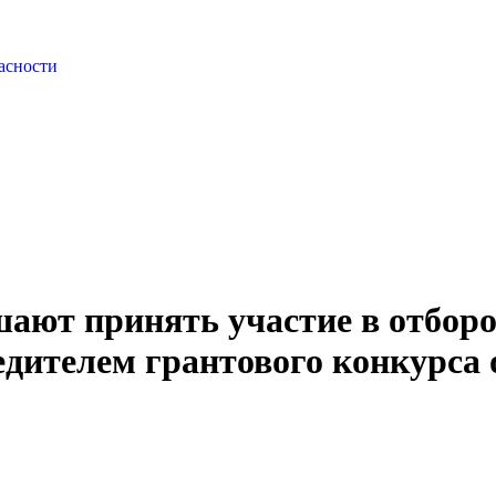
асности
ют принять участие в отбороч
едителем грантового конкурса 