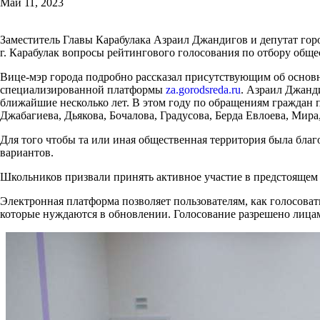
Май 11, 2023
Заместитель Главы Карабулака Азраил Джандигов и депутат го
г. Карабулак вопросы рейтингового голосования по отбору обще
Вице-мэр города подробно рассказал присутствующим об основны
специализированной платформы
za.gorodsreda.ru
. Азраил Джанд
ближайшие несколько лет. В этом году по обращениям граждан 
Джабагиева, Дьякова, Бочалова, Градусова, Берда Евлоева, Мир
Для того чтобы та или иная общественная территория была благ
вариантов.
Школьников призвали принять активное участие в предстоящем
Электронная платформа позволяет пользователям, как голосовать
которые нуждаются в обновлении. Голосование разрешено лицам 