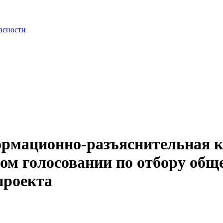
асности
ормационно-разъяснительная 
вом голосовании по отбору общ
проекта