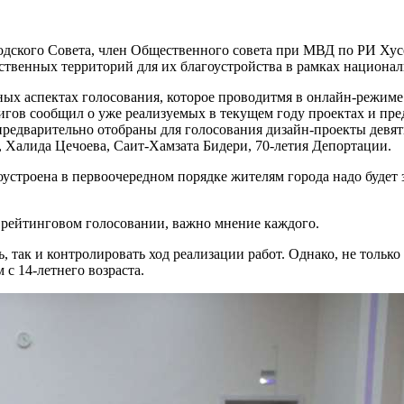
родского Совета, член Общественного совета при МВД по РИ Ху
ственных территорий для их благоустройства в рамках национал
х аспектах голосования, которое проводитмя в онлайн-режиме с
игов сообщил о уже реализуемых в текущем году проектах и пре
предварительно отобраны для голосования дизайн-проекты девя
а, Халида Цечоева, Саит-Хамзата Бидери, 70-летия Депортации.
оустроена в первоочередном порядке жителям города надо будет
 рейтинговом голосовании, важно мнение каждого.
, так и контролировать ход реализации работ. Однако, не тольк
с 14-летнего возраста.