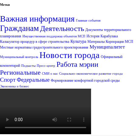
Метки
Важная информация
Главные события
Гражданам
Деятельность
Документы территориального
планирования
История Карабулака
Имущественная поддержка объектов МСП
Культура
Калькулятор процедур в сфере строительства
Материалы Корпорации МСП
Муниципалитет
Местные нормативы градостроительного проектирования
Новости города
Официальный
Муниципальный контроль
Работа мэрии
комментарий
Подкасты
Пресс-центр
Региональные
СМИ о нас
Социально-экономическое развитие города
Спорт
Федеральные
Формирование комфортной городской среды
Экономика и бизнес