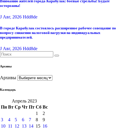
Вниманию жителей города Карабулак: боевые стрельбы! Будьте
осторожны!
J Авг, 2026
Hdd8de
В городе Карабулак состоялось расширенное рабочее совещание по
вопросу снижения налоговой нагрузки на индивидуальных
предпринимателей.
J Авг, 2026
Hdd8de
Архивы
Архивы
Календарь
Апрель 2023
Пн
Вт
Ср
Чт
Пт
Сб
Вс
1
2
3
4
5
6
7
8
9
10
11
12
13
14
15
16