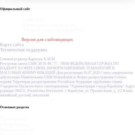
Официальный сайт
© 2007-2020
Муниципальное образование
"Городской округ город Карабулак"
Версия для слабовидящих
Карта сайта
Техническая поддержка
Главный редактор Карахоев Х-М.М.
Реестровая запись СМИ ЭЛ № ФС 77 - 78648 ФЕДЕРАЛЬНАЯ СЛУЖБА ПО
НАДЗОРУ В СФЕРЕ СВЯЗИ, ИНФОРМАЦИОННЫХ ТЕХНОЛОГИЙ И
МАССОВЫХ КОММУНИКАЦИЙ Дата регистрации 10.07.2020 Статус свидетельства
действующее Наименование СМИ Mokarabulak.ru Форма распространения Сетевое
издание Территория распространения Российская Федерация зарубежные страны
Учредители Орган местного самоуправления "Администрация города Карабулак" Адрес
редакции 386231, Республика Ингушетия, г. Карабулак, ул. Промысловая, д. 2/2 Языки
английский, русский, ингушский
Основные разделы
Пресс-центр
О Карабулаке
Муниципалитет