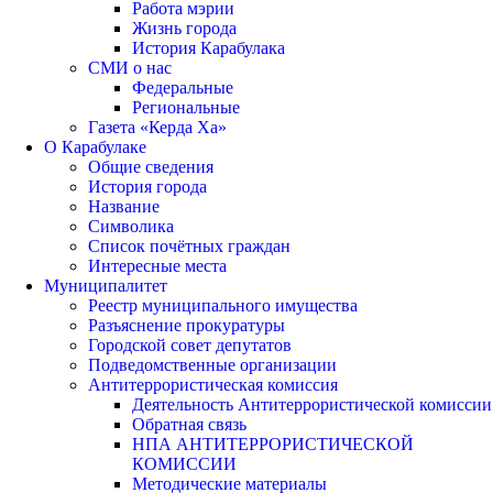
Работа мэрии
Жизнь города
История Карабулака
СМИ о нас
Федеральные
Региональные
Газета «Керда Ха»
О Карабулаке
Общие сведения
История города
Название
Символика
Список почётных граждан
Интересные места
Муниципалитет
Реестр муниципального имущества
Разъяснение прокуратуры
Городской совет депутатов
Подведомственные организации
Антитеррористическая комиссия
Деятельность Антитеррористической комиссии
Обратная связь
НПА АНТИТЕРРОРИСТИЧЕСКОЙ
КОМИССИИ
Методические материалы