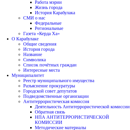
Работа мэрии
Жизнь города
История Карабулака
СМИ о нас
Федеральные
Региональные
Газета «Керда Ха»
О Карабулаке
Общие сведения
История города
Название
Символика
Список почётных граждан
Интересные места
Муниципалитет
Реестр муниципального имущества
Разъяснение прокуратуры
Городской совет депутатов
Подведомственные организации
Антитеррористическая комиссия
Деятельность Антитеррористической комиссии
Обратная связь
НПА АНТИТЕРРОРИСТИЧЕСКОЙ
КОМИССИИ
Методические материалы