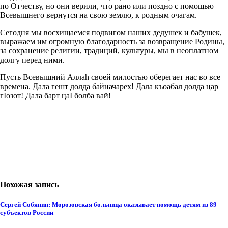
по Отчеству, но они верили, что рано или поздно с помощью
Всевышнего вернутся на свою землю, к родным очагам.
Сегодня мы восхищаемся подвигом наших дедушек и бабушек,
выражаем им огромную благодарность за возвращение Родины,
за сохранение религии, традиций, культуры, мы в неоплатном
долгу перед ними.
Пусть Всевышний Аллаh своей милостью оберегает нас во все
времена. Дала гешт долда байначарех! Дала къоабал долда цар
гIозот! Дала барт цаI болба вай!
Похожая запись
Сергей Собянин: Морозовская больница оказывает помощь детям из 89
субъектов России