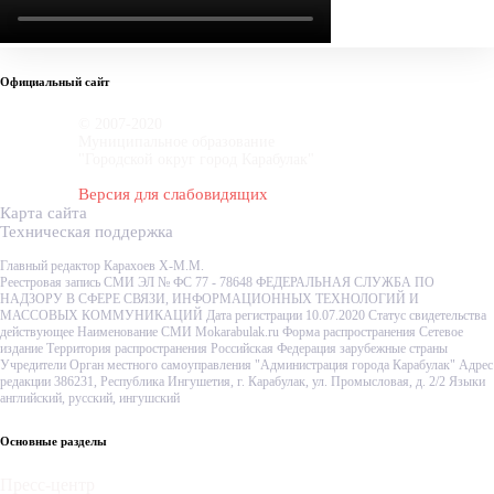
Официальный сайт
© 2007-2020
Муниципальное образование
"Городской округ город Карабулак"
Версия для слабовидящих
Карта сайта
Техническая поддержка
Главный редактор Карахоев Х-М.М.
Реестровая запись СМИ ЭЛ № ФС 77 - 78648 ФЕДЕРАЛЬНАЯ СЛУЖБА ПО
НАДЗОРУ В СФЕРЕ СВЯЗИ, ИНФОРМАЦИОННЫХ ТЕХНОЛОГИЙ И
МАССОВЫХ КОММУНИКАЦИЙ Дата регистрации 10.07.2020 Статус свидетельства
действующее Наименование СМИ Mokarabulak.ru Форма распространения Сетевое
издание Территория распространения Российская Федерация зарубежные страны
Учредители Орган местного самоуправления "Администрация города Карабулак" Адрес
редакции 386231, Республика Ингушетия, г. Карабулак, ул. Промысловая, д. 2/2 Языки
английский, русский, ингушский
Основные разделы
Пресс-центр