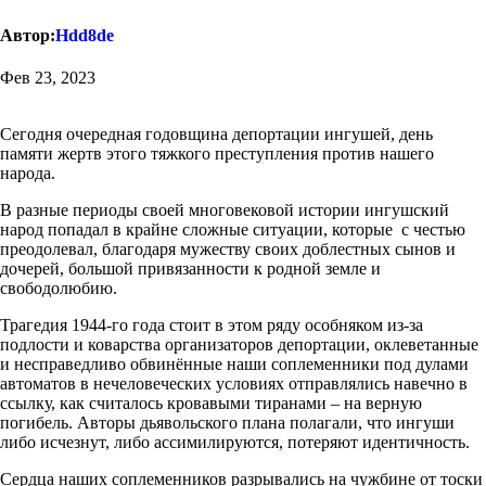
Автор:
Hdd8de
Фев 23, 2023
Сегодня очередная годовщина депортации ингушей, день
памяти жертв этого тяжкого преступления против нашего
народа.
В разные периоды своей многовековой истории ингушский
народ попадал в крайне сложные ситуации, которые с честью
преодолевал, благодаря мужеству своих доблестных сынов и
дочерей, большой привязанности к родной земле и
свободолюбию.
Трагедия 1944-го года стоит в этом ряду особняком из-за
подлости и коварства организаторов депортации, оклеветанные
и несправедливо обвинённые наши соплеменники под дулами
автоматов в нечеловеческих условиях отправлялись навечно в
ссылку, как считалось кровавыми тиранами – на верную
погибель. Авторы дьявольского плана полагали, что ингуши
либо исчезнут, либо ассимилируются, потеряют идентичность.
Сердца наших соплеменников разрывались на чужбине от тоски