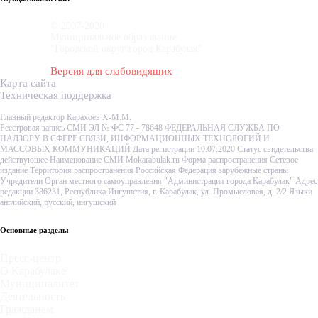
© 2007-2020
Муниципальное образование
"Городской округ город Карабулак"
Версия для слабовидящих
Карта сайта
Техническая поддержка
Главный редактор Карахоев Х-М.М.
Реестровая запись СМИ ЭЛ № ФС 77 - 78648 ФЕДЕРАЛЬНАЯ СЛУЖБА ПО
НАДЗОРУ В СФЕРЕ СВЯЗИ, ИНФОРМАЦИОННЫХ ТЕХНОЛОГИЙ И
МАССОВЫХ КОММУНИКАЦИЙ Дата регистрации 10.07.2020 Статус свидетельства
действующее Наименование СМИ Mokarabulak.ru Форма распространения Сетевое
издание Территория распространения Российская Федерация зарубежные страны
Учредители Орган местного самоуправления "Администрация города Карабулак" Адрес
редакции 386231, Республика Ингушетия, г. Карабулак, ул. Промысловая, д. 2/2 Языки
английский, русский, ингушский
Основные разделы
Пресс-центр
О Карабулаке
Муниципалитет
Деятельность
Гражданам