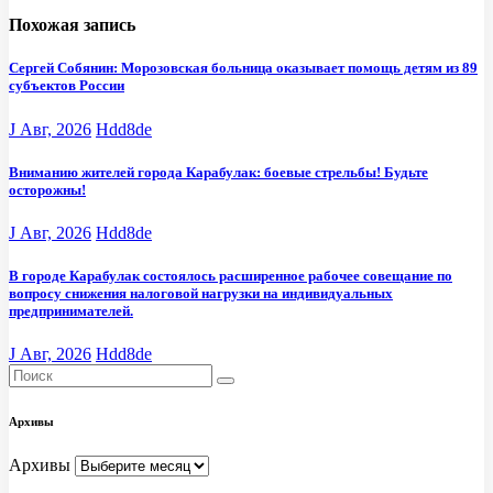
Похожая запись
Сергей Собянин: Морозовская больница оказывает помощь детям из 89
субъектов России
J Авг, 2026
Hdd8de
Вниманию жителей города Карабулак: боевые стрельбы! Будьте
осторожны!
J Авг, 2026
Hdd8de
В городе Карабулак состоялось расширенное рабочее совещание по
вопросу снижения налоговой нагрузки на индивидуальных
предпринимателей.
J Авг, 2026
Hdd8de
Архивы
Архивы