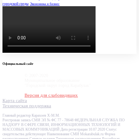
городской среды
Экономика и бизнес
Официальный сайт
© 2007-2020
Муниципальное образование
"Городской округ город Карабулак"
Версия для слабовидящих
Карта сайта
Техническая поддержка
Главный редактор Карахоев Х-М.М.
Реестровая запись СМИ ЭЛ № ФС 77 - 78648 ФЕДЕРАЛЬНАЯ СЛУЖБА ПО
НАДЗОРУ В СФЕРЕ СВЯЗИ, ИНФОРМАЦИОННЫХ ТЕХНОЛОГИЙ И
МАССОВЫХ КОММУНИКАЦИЙ Дата регистрации 10.07.2020 Статус
свидетельства действующее Наименование СМИ Mokarabulak.ru Форма
распространения Сетевое издание Территория распространения Российская