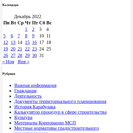
Календарь
Декабрь 2022
Пн
Вт
Ср
Чт
Пт
Сб
Вс
1
2
3
4
5
6
7
8
9
10
11
12
13
14
15
16
17
18
19
20
21
22
23
24
25
26
27
28
29
30
31
« Ноя
Янв »
Рубрики
Важная информация
Гражданам
Деятельность
Документы территориального планирования
История Карабулака
Калькулятор процедур в сфере строительства
Культура
Материалы Корпорации МСП
Местные нормативы градостроительного