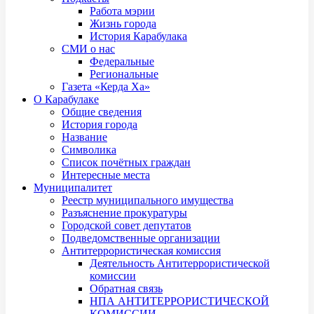
Работа мэрии
Жизнь города
История Карабулака
СМИ о нас
Федеральные
Региональные
Газета «Керда Ха»
О Карабулаке
Общие сведения
История города
Название
Символика
Список почётных граждан
Интересные места
Муниципалитет
Реестр муниципального имущества
Разъяснение прокуратуры
Городской совет депутатов
Подведомственные организации
Антитеррористическая комиссия
Деятельность Антитеррористической
комиссии
Обратная связь
НПА АНТИТЕРРОРИСТИЧЕСКОЙ
КОМИССИИ