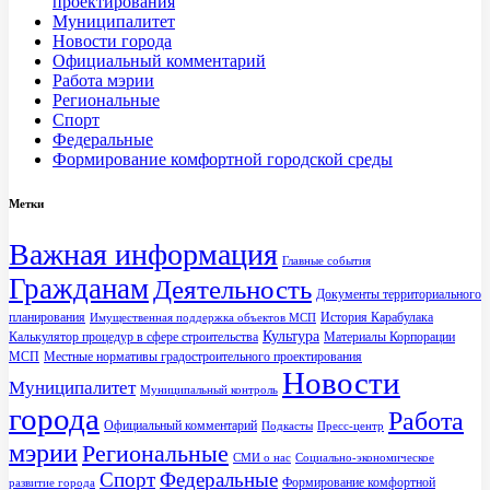
проектирования
Муниципалитет
Новости города
Официальный комментарий
Работа мэрии
Региональные
Спорт
Федеральные
Формирование комфортной городской среды
Метки
Важная информация
Главные события
Гражданам
Деятельность
Документы территориального
планирования
История Карабулака
Имущественная поддержка объектов МСП
Культура
Калькулятор процедур в сфере строительства
Материалы Корпорации
МСП
Местные нормативы градостроительного проектирования
Новости
Муниципалитет
Муниципальный контроль
города
Работа
Официальный комментарий
Подкасты
Пресс-центр
мэрии
Региональные
СМИ о нас
Социально-экономическое
Спорт
Федеральные
Формирование комфортной
развитие города