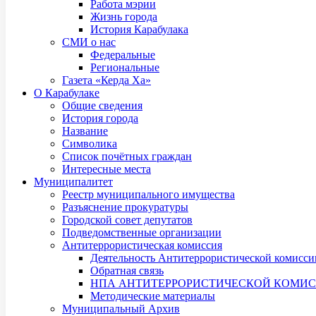
Работа мэрии
Жизнь города
История Карабулака
СМИ о нас
Федеральные
Региональные
Газета «Керда Ха»
О Карабулаке
Общие сведения
История города
Название
Символика
Список почётных граждан
Интересные места
Муниципалитет
Реестр муниципального имущества
Разъяснение прокуратуры
Городской совет депутатов
Подведомственные организации
Антитеррористическая комиссия
Деятельность Антитеррористической комисси
Обратная связь
НПА АНТИТЕРРОРИСТИЧЕСКОЙ КОМИ
Методические материалы
Муниципальный Архив