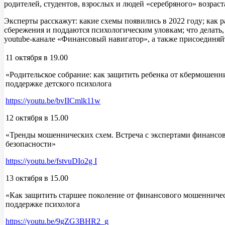
родителей, студентов, взрослых и людей «серебряного» возраст
Эксперты расскажут: какие схемы появились в 2022 году; как 
сбережения и поддаются психологическим уловкам; что делать, 
youtube-канале «Финансовый навигатор», а также присоединяй
11 октября в 19.00
«Родительское собрание: как защитить ребенка от кбермошенн
поддержке детского психолога
https://youtu.be/bvIICmlk11w
12 октября в 15.00
«Тренды мошеннических схем. Встреча с экспертами финансо
безопасности»
https://youtu.be/fstvuDIo2g I
13 октября в 15.00
«Как защитить старшее поколение от финансового мошенниче
поддержке психолога
https://youtu.be/9gZG3BHR2_g