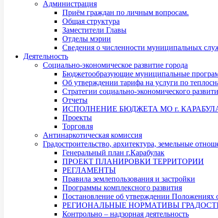
Администрация
Приём граждан по личным вопросам.
Общая структура
Заместители Главы
Отделы мэрии
Сведения о численности муниципальных служ
Деятельность
Социально-экономическое развитие города
Бюджетообразующие муниципальные програ
Об утверждении тарифа на услуги по теплос
Стратегии социально-экономического развит
Отчеты
ИСПОЛНЕНИЕ БЮДЖЕТА МО г. КАРАБУЛ
Проекты
Торговля
Антинаркотическая комиссия
Градостроительство, архитектура, земельные отнош
Генеральный план г.Карабулак
ПРОЕКТ ПЛАНИРОВКИ ТЕРРИТОРИИ
РЕГЛАМЕНТЫ
Правила землепользования и застройки
Программы комплексного развития
Постановление об утверждении Положениях о
РЕГИОНАЛЬНЫЕ НОРМАТИВЫ ГРАДОСТ
Контрольно – надзорная деятельность