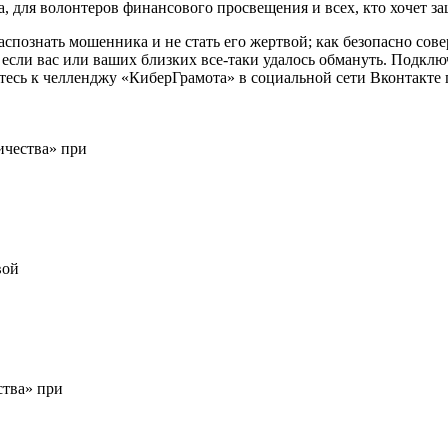
а, для волонтеров финансового просвещения и всех, кто хочет з
распознать мошенника и не стать его жертвой; как безопасно со
если вас или ваших близких все-таки удалось обмануть. Подключ
тесь к челленджу «КиберГрамота» в социальной сети Вконтакте
ичества» при
вой
ства» при