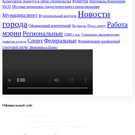
Культура
Калькулятор процедур в сфере строительства
Материалы Корпорации
МСП
Местные нормативы градостроительного проектирования
Новости
Муниципалитет
Муниципальный контроль
города
Работа
Официальный комментарий
Подкасты
Пресс-центр
мэрии
Региональные
СМИ о нас
Социально-экономическое
Спорт
Федеральные
Формирование комфортной
развитие города
городской среды
Экономика и бизнес
Официальный сайт
© 2007-2020
Муниципальное образование
"Городской округ город Карабулак"