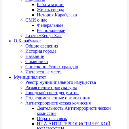
Работа мэрии
Жизнь города
История Карабулака
СМИ о нас
Федеральные
Региональные
Газета «Керда Ха»
О Карабулаке
Общие сведения
История города
Название
Символика
Список почётных граждан
Интересные места
Муниципалитет
Реестр муниципального имущества
Разъяснение прокуратуры
Городской совет депутатов
Подведомственные организации
Антитеррористическая комиссия
Деятельность Антитеррористической
комиссии
Обратная связь
НПА АНТИТЕРРОРИСТИЧЕСКОЙ
КОМИССИИ