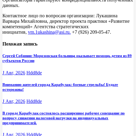
данных.
Контактное лицо по вопросам организации: Лукашина
Варвара Михайловна, директор проекта практики «Развитие
компетенций» Агентства стратегических
инициатив,
vm.1ukashina@asi.ru.
+7 (926) 209-05-47
.
Похожая запись
Сергей Собянин: Морозовская больница оказывает помощь детям из 89
субъектов России
J Авг, 2026
Hdd8de
Вниманию жителей города Карабулак: боевые стрельбы! Будьте
осторожны!
J Авг, 2026
Hdd8de
В городе Карабулак состоялось расширенное рабочее совещание по
вопросу снижения налоговой нагрузки на индивидуальных
предпринимателей.
J Авг, 2026
Hdd8de