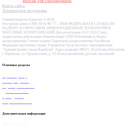
Версия для слабовидящих
Карта сайта
Техническая поддержка
Главный редактор Карахоев Х-М.М.
Реестровая запись СМИ ЭЛ № ФС 77 - 78648 ФЕДЕРАЛЬНАЯ СЛУЖБА ПО
НАДЗОРУ В СФЕРЕ СВЯЗИ, ИНФОРМАЦИОННЫХ ТЕХНОЛОГИЙ И
МАССОВЫХ КОММУНИКАЦИЙ Дата регистрации 10.07.2020 Статус
свидетельства действующее Наименование СМИ Mokarabulak.ru Форма
распространения Сетевое издание Территория распространения Российская
Федерация зарубежные страны Учредители Орган местного самоуправления
"Администрация города Карабулак" Адрес редакции 386231, Республика Ингушетия,
г. Карабулак, ул. Промысловая, д. 2/2 Языки английский, русский, ингушский
Основные разделы
Пресс-центр
О Карабулаке
Муниципалитет
Деятельность
Гражданам
Обратная связь
Дополнительная информация
386231, Россия,