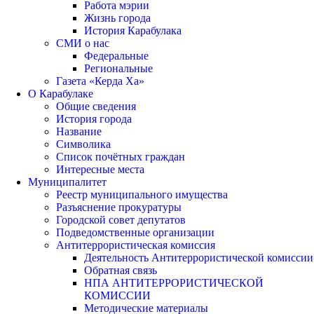
Работа мэрии
Жизнь города
История Карабулака
СМИ о нас
Федеральные
Региональные
Газета «Керда Ха»
О Карабулаке
Общие сведения
История города
Название
Символика
Список почётных граждан
Интересные места
Муниципалитет
Реестр муниципального имущества
Разъяснение прокуратуры
Городской совет депутатов
Подведомственные организации
Антитеррористическая комиссия
Деятельность Антитеррористической комиссии
Обратная связь
НПА АНТИТЕРРОРИСТИЧЕСКОЙ
КОМИССИИ
Методические материалы