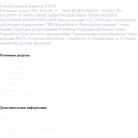
Главный редактор Карахоев Х-М.М.
Реестровая запись СМИ ЭЛ № ФС 77 - 78648 ФЕДЕРАЛЬНАЯ СЛУЖБА ПО
НАДЗОРУ В СФЕРЕ СВЯЗИ, ИНФОРМАЦИОННЫХ ТЕХНОЛОГИЙ И
МАССОВЫХ КОММУНИКАЦИЙ Дата регистрации 10.07.2020 Статус свидетельства
действующее Наименование СМИ Mokarabulak.ru Форма распространения Сетевое
издание Территория распространения Российская Федерация зарубежные страны
Учредители Орган местного самоуправления "Администрация города Карабулак" Адрес
редакции 386231, Республика Ингушетия, г. Карабулак, ул. Промысловая, д. 2/2 Языки
английский, русский, ингушский
Основные разделы
Пресс-центр
О Карабулаке
Муниципалитет
Деятельность
Гражданам
Обратная связь
Дополнительная информация
386231, Россия,
Республика Ингушетия,
г. Карабулак, ул. Промысловая, 2/2.
karabulak2009@bk.ru