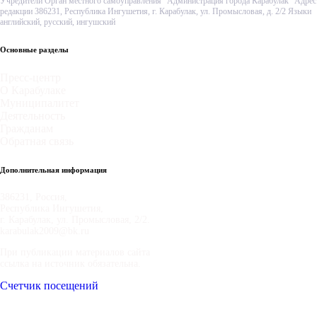
Учредители Орган местного самоуправления "Администрация города Карабулак" Адрес
редакции 386231, Республика Ингушетия, г. Карабулак, ул. Промысловая, д. 2/2 Языки
английский, русский, ингушский
Основные разделы
Пресс-центр
О Карабулаке
Муниципалитет
Деятельность
Гражданам
Обратная связь
Дополнительная информация
386231, Россия,
Республика Ингушетия,
г. Карабулак, ул. Промысловая, 2/2.
karabulak2009@bk.ru
При публикации материалов сайта
ссылка на источник обязательна.
Счетчик посещений