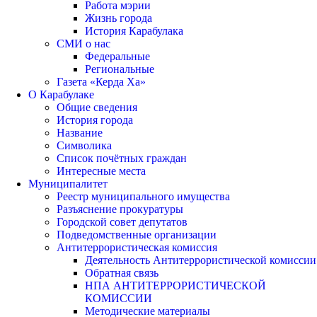
Работа мэрии
Жизнь города
История Карабулака
СМИ о нас
Федеральные
Региональные
Газета «Керда Ха»
О Карабулаке
Общие сведения
История города
Название
Символика
Список почётных граждан
Интересные места
Муниципалитет
Реестр муниципального имущества
Разъяснение прокуратуры
Городской совет депутатов
Подведомственные организации
Антитеррористическая комиссия
Деятельность Антитеррористической комиссии
Обратная связь
НПА АНТИТЕРРОРИСТИЧЕСКОЙ
КОМИССИИ
Методические материалы