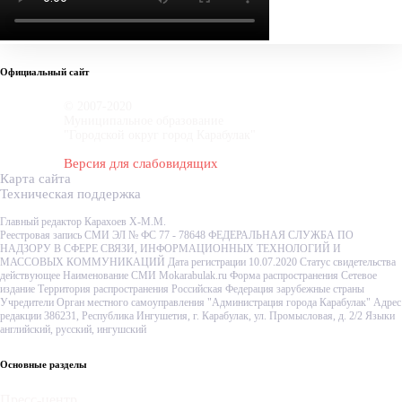
Официальный сайт
© 2007-2020
Муниципальное образование
"Городской округ город Карабулак"
Версия для слабовидящих
Карта сайта
Техническая поддержка
Главный редактор Карахоев Х-М.М.
Реестровая запись СМИ ЭЛ № ФС 77 - 78648 ФЕДЕРАЛЬНАЯ СЛУЖБА ПО
НАДЗОРУ В СФЕРЕ СВЯЗИ, ИНФОРМАЦИОННЫХ ТЕХНОЛОГИЙ И
МАССОВЫХ КОММУНИКАЦИЙ Дата регистрации 10.07.2020 Статус свидетельства
действующее Наименование СМИ Mokarabulak.ru Форма распространения Сетевое
издание Территория распространения Российская Федерация зарубежные страны
Учредители Орган местного самоуправления "Администрация города Карабулак" Адрес
редакции 386231, Республика Ингушетия, г. Карабулак, ул. Промысловая, д. 2/2 Языки
английский, русский, ингушский
Основные разделы
Пресс-центр