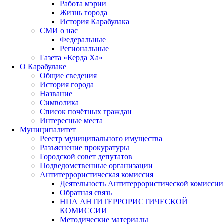
Работа мэрии
Жизнь города
История Карабулака
СМИ о нас
Федеральные
Региональные
Газета «Керда Ха»
О Карабулаке
Общие сведения
История города
Название
Символика
Список почётных граждан
Интересные места
Муниципалитет
Реестр муниципального имущества
Разъяснение прокуратуры
Городской совет депутатов
Подведомственные организации
Антитеррористическая комиссия
Деятельность Антитеррористической комиссии
Обратная связь
НПА АНТИТЕРРОРИСТИЧЕСКОЙ
КОМИССИИ
Методические материалы