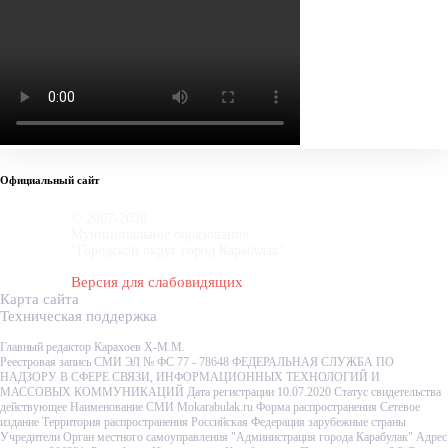
Официальный сайт
© 2007-2020
Муниципальное образование
"Городской округ город Карабулак"
Версия для слабовидящих
Карта сайта
Техническая поддержка
Главный редактор Карахоев Х-М.М.
Реестровая запись СМИ ЭЛ № ФС 77 - 78648 ФЕДЕРАЛЬНАЯ СЛУЖБА ПО
НАДЗОРУ В СФЕРЕ СВЯЗИ, ИНФОРМАЦИОННЫХ ТЕХНОЛОГИЙ И
МАССОВЫХ КОММУНИКАЦИЙ Дата регистрации 10.07.2020 Статус свидетельства
действующее Наименование СМИ Mokarabulak.ru Форма распространения Сетевое
издание Территория распространения Российская Федерация зарубежные страны
Учредители Орган местного самоуправления "Администрация города Карабулак" Адрес