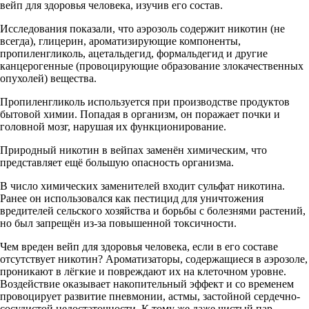
вейп для здоровья человека, изучив его состав.
Исследования показали, что аэрозоль содержит никотин (не
всегда), глицерин, ароматизирующие компоненты,
пропиленгликоль, ацетальдегид, формальдегид и другие
канцерогенные (провоцирующие образование злокачественных
опухолей) вещества.
Пропиленгликоль используется при производстве продуктов
бытовой химии. Попадая в организм, он поражает почки и
головной мозг, нарушая их функционирование.
Природный никотин в вейпах заменён химическим, что
представляет ещё большую опасность организма.
В число химических заменителей входит сульфат никотина.
Ранее он использовался как пестицид для уничтожения
вредителей сельского хозяйства и борьбы с болезнями растений,
но был запрещён из-за повышенной токсичности.
Чем вреден вейп для здоровья человека, если в его составе
отсутствует никотин? Ароматизаторы, содержащиеся в аэрозоле,
проникают в лёгкие и повреждают их на клеточном уровне.
Воздействие оказывает накопительный эффект и со временем
провоцирует развитие пневмонии, астмы, застойной сердечно-
сосудистой недостаточности. К тому же даже чистый пар,