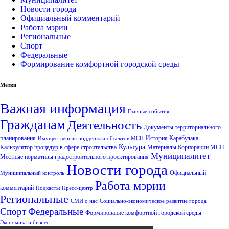
Новости города
Официальный комментарий
Работа мэрии
Региональные
Спорт
Федеральные
Формирование комфортной городской среды
Метки
Важная информация
Главные события
Гражданам
Деятельность
Документы территориального
планирования
История Карабулака
Имущественная поддержка объектов МСП
Культура
Калькулятор процедур в сфере строительства
Материалы Корпорации МСП
Муниципалитет
Местные нормативы градостроительного проектирования
Новости города
Официальный
Муниципальный контроль
Работа мэрии
комментарий
Подкасты
Пресс-центр
Региональные
СМИ о нас
Социально-экономическое развитие города
Спорт
Федеральные
Формирование комфортной городской среды
Экономика и бизнес