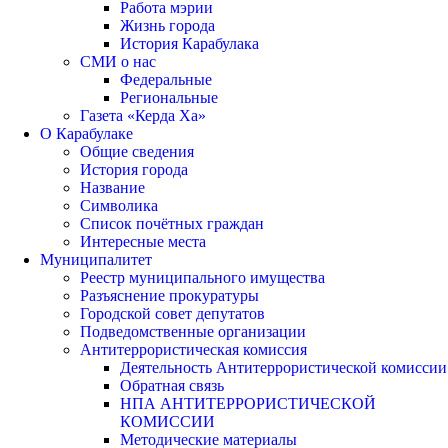
Работа мэрии
Жизнь города
История Карабулака
СМИ о нас
Федеральные
Региональные
Газета «Керда Ха»
О Карабулаке
Общие сведения
История города
Название
Символика
Список почётных граждан
Интересные места
Муниципалитет
Реестр муниципального имущества
Разъяснение прокуратуры
Городской совет депутатов
Подведомственные организации
Антитеррористическая комиссия
Деятельность Антитеррористической комиссии
Обратная связь
НПА АНТИТЕРРОРИСТИЧЕСКОЙ
КОМИССИИ
Методические материалы