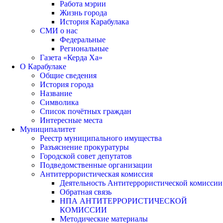
Работа мэрии
Жизнь города
История Карабулака
СМИ о нас
Федеральные
Региональные
Газета «Керда Ха»
О Карабулаке
Общие сведения
История города
Название
Символика
Список почётных граждан
Интересные места
Муниципалитет
Реестр муниципального имущества
Разъяснение прокуратуры
Городской совет депутатов
Подведомственные организации
Антитеррористическая комиссия
Деятельность Антитеррористической комиссии
Обратная связь
НПА АНТИТЕРРОРИСТИЧЕСКОЙ
КОМИССИИ
Методические материалы