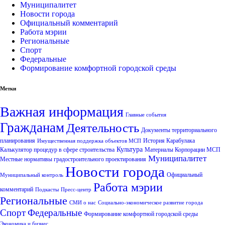
Муниципалитет
Новости города
Официальный комментарий
Работа мэрии
Региональные
Спорт
Федеральные
Формирование комфортной городской среды
Метки
Важная информация
Главные события
Гражданам
Деятельность
Документы территориального
планирования
История Карабулака
Имущественная поддержка объектов МСП
Культура
Калькулятор процедур в сфере строительства
Материалы Корпорации МСП
Муниципалитет
Местные нормативы градостроительного проектирования
Новости города
Официальный
Муниципальный контроль
Работа мэрии
комментарий
Подкасты
Пресс-центр
Региональные
СМИ о нас
Социально-экономическое развитие города
Спорт
Федеральные
Формирование комфортной городской среды
Экономика и бизнес