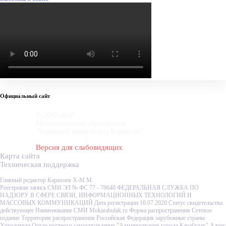
Официальный сайт
© 2007-2020
Муниципальное образование
"Городской округ город Карабулак"
Версия для слабовидящих
Карта сайта
Техническая поддержка
Главный редактор Карахоев Х-М.М.
Реестровая запись СМИ ЭЛ № ФС 77 - 78648 ФЕДЕРАЛЬНАЯ СЛУЖБА ПО
НАДЗОРУ В СФЕРЕ СВЯЗИ, ИНФОРМАЦИОННЫХ ТЕХНОЛОГИЙ И
МАССОВЫХ КОММУНИКАЦИЙ Дата регистрации 10.07.2020 Статус свидетельства
действующее Наименование СМИ Mokarabulak.ru Форма распространения Сетевое
издание Территория распространения Российская Федерация зарубежные страны
Учредители Орган местного самоуправления "Администрация города Карабулак" Адрес