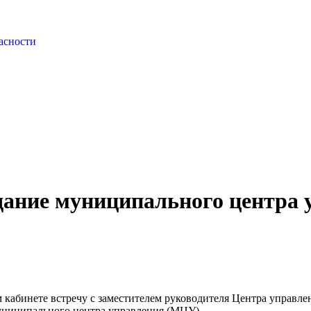
асности
дание муниципального центра 
 кабинете встречу с заместителем руководителя Центра управл
муниципального центра управления (МЦУ).